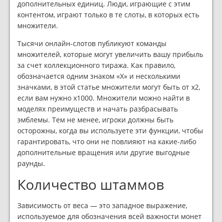
дополнительных единиц. Люди, играющие с этим
контентом, играют только в те слоты, в которых есть
множители.
Тысячи онлайн-слотов публикуют команды
множителей, которые могут увеличить вашу прибыль
за счет коллекционного тиража. Как правило,
обозначается одним знаком «X» и несколькими
значками, в этой статье множители могут быть от х2,
если вам нужно х1000. Множители можно найти в
моделях преимуществ и начать разбрасывать
эмблемы. Тем не менее, игроки должны быть
осторожны, когда вы используете эти функции, чтобы
гарантировать, что они не повлияют на какие-либо
дополнительные вращения или другие выгодные
раунды.
Количество штаммов
Зависимость от веса — это западное выражение,
используемое для обозначения всей важности монет