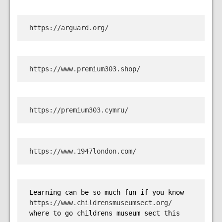
https://arguard.org/
https://www.premium303.shop/
https://premium303.cymru/
https://www.1947london.com/
Learning can be so much fun if you know 
https://www.childrensmuseumsect.org/
where to go childrens museum sect this 