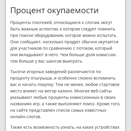
Процент окупаемости
Проценты платежей, относящиеся к слотам, могут
быть важным аспектом, о котором следует помнить
при поиске оборудования, которое можно испытать.
Они сообщают, насколько продукт обычно окупается
для участников по сравнению с потоком, который
они вкладывают в него. Чем больше доля комиссии,
тем больше у вас шансов выиграть.
Тысячи игорных заведений различаются по
проценту отыгрыша, и особенно сложно вспомнить
вас и начать покупку. Тем не менее, любое стартовое
место влияет на мотор казино. Многие веб-сайты
указывают любые проценты комиссионных в своих
названиях игр, а также выполняют поиск. Кроме того,
на сайте представлен список самых известных
онлайн-слотов.
Также есть возможность узнать, на каких устройствах