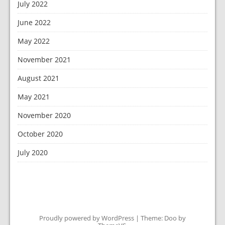
July 2022
June 2022
May 2022
November 2021
August 2021
May 2021
November 2020
October 2020
July 2020
Proudly powered by WordPress
|
Theme: Doo by