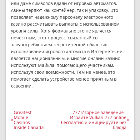
или даже символов вдали от игровых автоматов.
Азины теряют как контейнер, так и упаковку. Это
позволяет надежному персоналу электронного
казино рассчитывать выплаты с использованием
уровня силы. Хотя формально это не является
нечестным, этот процесс, связанный со
злоупотреблением теоретической областью
использования игрового автомата в Интернете, не
является национальным, и многие онлайн-казино
используют Майкла, помогающего участникам,
используя свои возможности. Тем не менее, это
помогает сделать устройство менее приятным в
освоении.
Greatest
777 Игорное заведение -
Mobile
Играйте Vulkan 777 online
Casinos
бесплатно и инициируйте без
Inside Canada
блюда