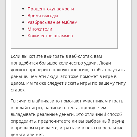
Процент окупаемости
Время выгоды
Разбрасывание эмблем
Множители
Количество штаммов
Если вы хотите выиграть в веб-слотах, вам
понадобится большое количество удачи. Люди
должны проверить полную энергию, чтобы получить
раньше, чем эти люди, это тоже поможет в игре в
целом. Им также следует искать игры по вашему типу
ставок.
Тысячи онлайн-казино помогают участникам играть
в онлайн-игры, начиная с теста, прежде чем
вкладывать реальные деньги.
Это отличный способ
определить, предпочитаете ли вы выбранный раунд
в прошлом и решаете, играть ли в него на реальные
деньги или нет.