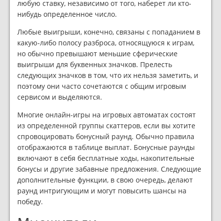
любую ставку, независимо от того, наберет ли кто-
нибудь определенное число.
Любые выигрыши, конечно, связаны с попаданием в
какую-либо полосу разброса, относящуюся к играм,
но обычно превышают меньшие сферические
выигрыши для буквенных значков. Прелесть
следующих значков в том, что их нельзя заметить, и
поэтому они часто сочетаются с общим игровым
сервисом и выделяются.
Многие онлайн-игры на игровых автоматах состоят
из определенной группы скаттеров, если вы хотите
спровоцировать бонусный раунд. Обычно правила
отображаются в таблице выплат. Бонусные раунды
включают в себя бесплатные ходы, накопительные
бонусы и другие забавные предложения. Следующие
дополнительные функции, в свою очередь, делают
раунд интригующим и могут повысить шансы на
победу.