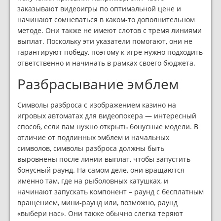
заказывают видеоигры по оптимальной цене и
начинают сомневаться в каком-то дополнительном
методе. Они также не имеют слотов с тремя линиями
выплат. Поскольку эти указатели помогают, они не
гарантируют победу, поэтому к игре нужно подходить
ответственно и начинать в рамках своего бюджета.
Разбрасывание эмблем
Символы разброса с изображением казино на
игровых автоматах для видеопокера — интересный
способ, если вам нужно открыть бонусные модели. В
отличие от подлинных эмблем и начальных
символов, символы разброса должны быть
выровнены после линии выплат, чтобы запустить
бонусный раунд. На самом деле, они вращаются
именно там, где на рыболовных катушках, и
начинают запускать компонент – раунд с бесплатным
вращением, мини-раунд или, возможно, раунд
«выбери нас». Они также обычно слегка теряют