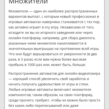
Множители
Множители — один из наиболее распространенных
вариантов выплат, с которым новый профессионал в
игровых автоматах наверняка сталкивается с тех пор,
как активно играет в эту игру. Независимо от того,
исходите ли вы из игорного заведения или через
онлайн-платформу, например, для сбора джекпота,
указанные ниже множители накапливаются в
значительных выигрышах на протяжении всей игры.
Что они будут варьироваться от умеренности (в два
раза, в 3 раза), если вам нужна более высокая
прибыль в 1000 раз или, может быть, больше.
Распространение автоматов для онлайн-видеопокера
— хороший способ увеличить свой заработок и
начать получать удовольствие от игры в стеки.
Любые игровые автоматы включают множители
компонентов, таким образом, на свою платформу,
среди прочего, требуют, чтобы их можно было просто
без каких-либо переписываний или даже