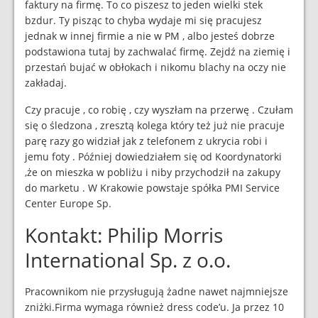
faktury na firmę. To co piszesz to jeden wielki stek
bzdur. Ty pisząc to chyba wydaje mi się pracujesz
jednak w innej firmie a nie w PM , albo jesteś dobrze
podstawiona tutaj by zachwalać firmę. Zejdź na ziemię i
przestań bujać w obłokach i nikomu blachy na oczy nie
zakładaj.
Czy pracuje , co robię , czy wyszłam na przerwę . Czułam
się o śledzona , zresztą kolega który też już nie pracuje
parę razy go widział jak z telefonem z ukrycia robi i
jemu foty . Później dowiedziałem się od Koordynatorki
,że on mieszka w pobliżu i niby przychodził na zakupy
do marketu . W Krakowie powstaje spółka PMI Service
Center Europe Sp.
Kontakt: Philip Morris
International Sp. z o.o.
Pracownikom nie przysługują żadne nawet najmniejsze
zniżki.Firma wymaga również dress code’u. Ja przez 10