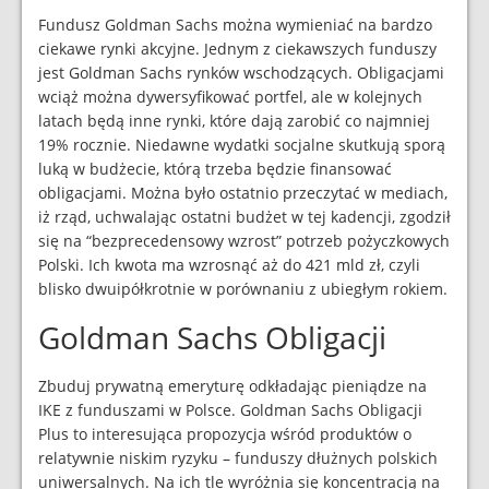
Fundusz Goldman Sachs można wymieniać na bardzo
ciekawe rynki akcyjne. Jednym z ciekawszych funduszy
jest Goldman Sachs rynków wschodzących. Obligacjami
wciąż można dywersyfikować portfel, ale w kolejnych
latach będą inne rynki, które dają zarobić co najmniej
19% rocznie. Niedawne wydatki socjalne skutkują sporą
luką w budżecie, którą trzeba będzie finansować
obligacjami. Można było ostatnio przeczytać w mediach,
iż rząd, uchwalając ostatni budżet w tej kadencji, zgodził
się na “bezprecedensowy wzrost” potrzeb pożyczkowych
Polski. Ich kwota ma wzrosnąć aż do 421 mld zł, czyli
blisko dwuipółkrotnie w porównaniu z ubiegłym rokiem.
Goldman Sachs Obligacji
Zbuduj prywatną emeryturę odkładając pieniądze na
IKE z funduszami w Polsce. Goldman Sachs Obligacji
Plus to interesująca propozycja wśród produktów o
relatywnie niskim ryzyku – funduszy dłużnych polskich
uniwersalnych. Na ich tle wyróżnia się koncentracją na