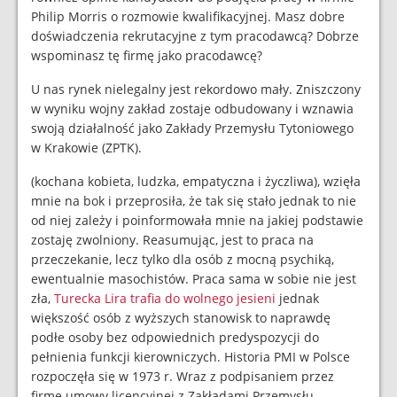
Philip Morris o rozmowie kwalifikacyjnej. Masz dobre
doświadczenia rekrutacyjne z tym pracodawcą? Dobrze
wspominasz tę firmę jako pracodawcę?
U nas rynek nielegalny jest rekordowo mały. Zniszczony
w wyniku wojny zakład zostaje odbudowany i wznawia
swoją działalność jako Zakłady Przemysłu Tytoniowego
w Krakowie (ZPTK).
(kochana kobieta, ludzka, empatyczna i życzliwa), wzięła
mnie na bok i przeprosiła, że tak się stało jednak to nie
od niej zależy i poinformowała mnie na jakiej podstawie
zostaję zwolniony. Reasumując, jest to praca na
przeczekanie, lecz tylko dla osób z mocną psychiką,
ewentualnie masochistów. Praca sama w sobie nie jest
zła,
Turecka Lira trafia do wolnego jesieni
jednak
większość osób z wyższych stanowisk to naprawdę
podłe osoby bez odpowiednich predyspozycji do
pełnienia funkcji kierowniczych. Historia PMI w Polsce
rozpoczęła się w 1973 r. Wraz z podpisaniem przez
firmę umowy licencyjnej z Zakładami Przemysłu