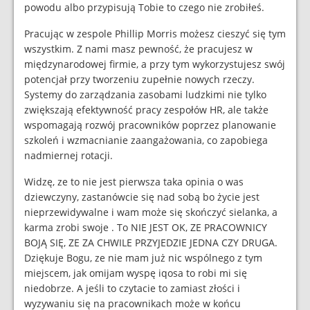
powodu albo przypisują Tobie to czego nie zrobiłeś.
Pracując w zespole Phillip Morris możesz cieszyć się tym
wszystkim. Z nami masz pewność, że pracujesz w
międzynarodowej firmie, a przy tym wykorzystujesz swój
potencjał przy tworzeniu zupełnie nowych rzeczy.
Systemy do zarządzania zasobami ludzkimi nie tylko
zwiększają efektywność pracy zespołów HR, ale także
wspomagają rozwój pracowników poprzez planowanie
szkoleń i wzmacnianie zaangażowania, co zapobiega
nadmiernej rotacji.
Widzę, ze to nie jest pierwsza taka opinia o was
dziewczyny, zastanówcie się nad sobą bo życie jest
nieprzewidywalne i wam może się skończyć sielanka, a
karma zrobi swoje . To NIE JEST OK, ZE PRACOWNICY
BOJĄ SIĘ, ZE ZA CHWILE PRZYJEDZIE JEDNA CZY DRUGA.
Dziękuje Bogu, ze nie mam już nic wspólnego z tym
miejscem, jak omijam wyspę iqosa to robi mi się
niedobrze. A jeśli to czytacie to zamiast złości i
wyzywaniu się na pracownikach może w końcu