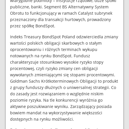
wiarygodne podmioty – instytucje rządowe, duże spółki
publiczne, banki. Segment BS Alternatywny System
Obrotu to funkcjonujący w ramach Catalyst subrynek
przeznaczony dla transakcji hurtowych, prowadzony
przez spółkę BondSpot.
Indeks Treasury BondSpot Poland odzwierciedla zmiany
wartości polskich obligacji skarbowych o stałym
oprocentowaniu i różnych terminach wykupu
notowanych na rynku BondSpot. Fundusz
charakteryzuje stosunkowo wysokie ryzyko stopy
procentowej, czyli ryzyko zmiany cen obligacji
wywołanych zmieniającymi się stopami procentowymi.
Goldman Sachs Krótkoterminowych Obligacji to produkt
z grupy funduszy dłużnych o uniwersalnej strategii. Co
do zasady jest rozwiązaniem o względnie niskim
poziomie ryzyka. Na tle konkurencji wyróżnia go
aktywne poszukiwanie wyniku. Zarządzający posiada
bowiem mandat na wykorzystywanie większości
dostępnych na rynku możliwości.