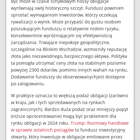
Być może w czasie schyłkowym hossy obligacje
wyrównają swój historyczny szczyt. Fundusz powinien
sprostać wymaganiom inwestorów, którzy oczekują
rywalizacji o wynik. Może przypaść do gustu osobom
poszukującym funduszu o relatywnie niskim ryzyku,
konsekwentnie wyróżniającym się efektywnością
zarządzania. Trwające niepokoje geopolityczne,
szczególnie na Bliskim Wschodzie, wzmocniły reputację
złota jako niezawodnego, bezpiecznego aktywa. Polityka
ta pomogła utrzymać ceny złota na stabilnym poziomie
powyżej 2300 dolarów, pomimo innych wahań na rynku.
Dodawanie funduszy do obserwowanychjest dostępne
po zalogowaniu.
W praktyce oznacza to większą podaż obligacji (zarówno
w kraju, jak i tych sprzedawanych na rynkach
zagranicznych). Bardzo duża podaż oraz mniejszy popyt
(niższe oprocentowanie) mogą być problemem dla
rynku obligacji w 2024 roku.
Trump: Rozmowy handlowe
w sprawie ostatnich pociągów
to fundusz inwestycyjny
otwarty, który inwestuje w obligacje emitowane przez