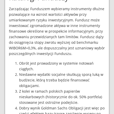
Zarządzając Funduszem wybieramy instrumenty dłużne
pozwalające na wzrost wartości aktywów przy
umiarkowanym ryzyku inwestycyjnym. Fundusz może
inwestować zgromadzone aktywa w inne instrumenty
finansowe określone w prospekcie informacyjnym, przy
zachowaniu przewidzianych tam limitów. Fundusz dąży
do osiągnięcia stopy zwrotu wyższej od benchmarku
WIBOR6M+0,3%, ale dopuszczalny jest uznaniowy wybór
poszczególnych inwestycji Funduszu.
Obrót jest prowadzony w systemie notowań
ciągłych.
Niedawne wydatki socjalne skutkują sporą luką w
budżecie, którą trzeba będzie finansować
obligacjami.
Z kolei w ramach polskich papierów
nieskarbowych (historycznie do ok. 50% portfela)
stosowane jest ostrożne podejście.
Dobry wynik Goldman Sachs Obligacji jest więc po
części efektem bazy (spore zaniżenie wyceny po