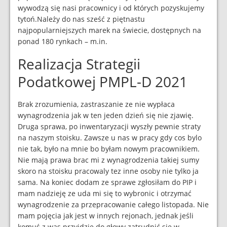
wywodzą się nasi pracownicy i od których pozyskujemy
tytoń.Należy do nas sześć z piętnastu
najpopularniejszych marek na świecie, dostępnych na
ponad 180 rynkach – m.in.
Realizacja Strategii
Podatkowej PMPL-D 2021
Brak zrozumienia, zastraszanie ze nie wypłaca
wynagrodzenia jak w ten jeden dzień się nie zjawię.
Druga sprawa, po inwentaryzacji wyszły pewnie straty
na naszym stoisku. Zawsze u nas w pracy gdy cos bylo
nie tak, było na mnie bo byłam nowym pracownikiem.
Nie mają prawa brac mi z wynagrodzenia takiej sumy
skoro na stoisku pracowaly tez inne osoby nie tylko ja
sama. Na koniec dodam ze sprawe zgłosiłam do PIP i
mam nadzieję ze uda mi się to wybronic i otrzymać
wynagrodzenie za przepracowanie całego listopada. Nie
mam pojęcia jak jest w innych rejonach, jednak jeśli
komuś z was przyjdzie do głowy zatrudnić się w