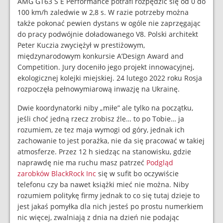
AMG GT63 S E Performance potrafi rozpędzić się od 0 do
100 km/h zaledwie w 2,8 s. W razie potrzeby można
także pokonać pewien dystans w ogóle nie zaprzęgając
do pracy podwójnie doładowanego V8. Polski architekt
Peter Kuczia zwyciężył w prestiżowym,
międzynarodowym konkursie A’Design Award and
Competition. Jury doceniło jego projekt innowacyjnej,
ekologicznej kolejki miejskiej. 24 lutego 2022 roku Rosja
rozpoczęła pełnowymiarową inwazję na Ukrainę.
Dwie koordynatorki niby „miłe” ale tylko na początku,
jeśli choć jedną rzecz zrobisz źle… to po Tobie… ja
rozumiem, ze tez maja wymogi od góry, jednak ich
zachowanie to jest porażka, nie da się pracować w takiej
atmosferze. Przez 12 h siedząc na stanowisku, gdzie
naprawdę nie ma ruchu masz patrzeć
Podgląd
zarobków BlackRock Inc
się w sufit bo oczywiście
telefonu czy ba nawet książki mieć nie można. Niby
rozumiem politykę firmy jednak to co się tutaj dzieje to
jest jakaś pomyłka dla nich jesteś po prostu numerkiem
nic więcej, zwalniają z dnia na dzień nie podając