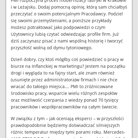
PMI rozpoczyna proces modernizacji fabryki w Krakowie
i w Leżajsku. Dodaj pomocną opinię, którą sam chciałbyś
przeczytać o swoim potencjalnym Pracodawcy. Podziel
się swoimi przemyśleniami, a poniższe przykłady
możesz potraktować jako podpowiedzi o czym
Użytownicy lubią czytać odwiedzając profile firm. Już
dziś zaczynasz pisać z nami wspólną historię i tworzyć
przyszłość wolną od dymu tytoniowego.
Dzień dobry, czy ktoś mógłby coś powiedzieć o pracy w
biurze na Inflanckiej w marketingu? Jestem na początku
drogi i wygląda to na fajny start, ale znam również
(usunięte przez administratora)w firmach i nie chce
wracać do takiego miejsca…. PMI to zróżnicowane
środowisko pracy, wsparcie wielu różnych zespołów
oraz możliwość czerpania z wiedzy ponad 70 tysięcy
pracowników i współpracowników na całym świecie.
W związku z tym – jak oceniają eksperci – w przyszłości
prawdopodobnie będziemy doświadczać silniejszych
różnic temperatur między tymi porami roku. Mercedes-