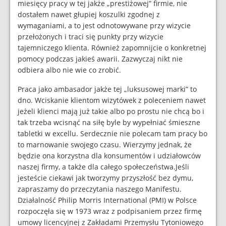
miesięcy pracy w tej jakże „prestiżowej” firmie, nie
dostałem nawet głupiej koszulki zgodnej z
wymaganiami, a to jest odnotowywane przy wizycie
przełożonych i traci się punkty przy wizycie
tajemniczego klienta. Również zapomnijcie o konkretnej
pomocy podczas jakieś awarii. Zazwyczaj nikt nie
odbiera albo nie wie co zrobić.
Praca jako ambasador jakże tej „luksusowej marki” to
dno. Wciskanie klientom wizytówek z poleceniem nawet
jeżeli klienci mają już takie albo po prostu nie chcą bo i
tak trzeba wcisnąć na siłę byle by wypełniać śmieszne
tabletki w excellu. Serdecznie nie polecam tam pracy bo
to marnowanie swojego czasu. Wierzymy jednak, że
będzie ona korzystna dla konsumentów i udziałowców
naszej firmy, a także dla całego społeczeństwa.Jeśli
jesteście ciekawi jak tworzymy przyszłość bez dymu,
zapraszamy do przeczytania naszego Manifestu.
Działalność Philip Morris International (PMI) w Polsce
rozpoczęła się w 1973 wraz z podpisaniem przez firmę
umowy licencyjnej z Zakładami Przemysłu Tytoniowego