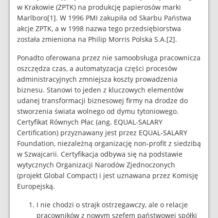
w Krakowie (ZPTK) na produkcję papierosów marki
Marlboro[1]. W 1996 PMI zakupiła od Skarbu Państwa
akcje ZPTK, a w 1998 nazwa tego przedsiębiorstwa
została zmieniona na Philip Morris Polska S.A.[2].
Ponadto oferowana przez nie samoobsługa pracownicza
oszczędza czas, a automatyzacja części procesów
administracyjnych zmniejsza koszty prowadzenia
biznesu. Stanowi to jeden z kluczowych elementów
udanej transformacji biznesowej firmy na drodze do
stworzenia świata wolnego od dymu tytoniowego.
Certyfikat Równych Płac (ang. EQUAL-SALARY
Certification) przyznawany jest przez EQUAL-SALARY
Foundation, niezależną organizację non-profit z siedzibą
w Szwajcarii. Certyfikacja odbywa się na podstawie
wytycznych Organizacji Narodów Zjednoczonych
(projekt Global Compact) i jest uznawana przez Komisję
Europejską.
I nie chodzi o strajk ostrzegawczy, ale o relacje
pracowników z nowym szefem państwowej spółki