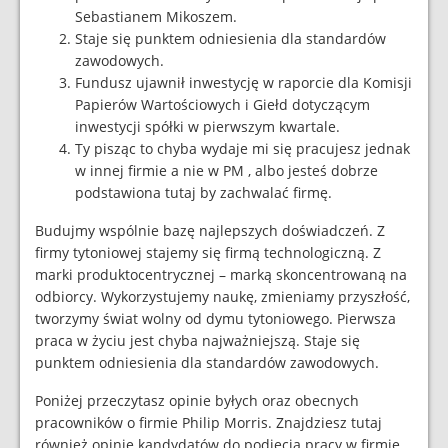
Sebastianem Mikoszem.
Staje się punktem odniesienia dla standardów
zawodowych.
Fundusz ujawnił inwestycję w raporcie dla Komisji
Papierów Wartościowych i Giełd dotyczącym
inwestycji spółki w pierwszym kwartale.
Ty pisząc to chyba wydaje mi się pracujesz jednak
w innej firmie a nie w PM , albo jesteś dobrze
podstawiona tutaj by zachwalać firmę.
Budujmy wspólnie bazę najlepszych doświadczeń. Z
firmy tytoniowej stajemy się firmą technologiczną. Z
marki produktocentrycznej – marką skoncentrowaną na
odbiorcy. Wykorzystujemy naukę, zmieniamy przyszłość,
tworzymy świat wolny od dymu tytoniowego. Pierwsza
praca w życiu jest chyba najważniejszą. Staje się
punktem odniesienia dla standardów zawodowych.
Poniżej przeczytasz opinie byłych oraz obecnych
pracowników o firmie Philip Morris. Znajdziesz tutaj
również opinie kandydatów do podjęcia pracy w firmie