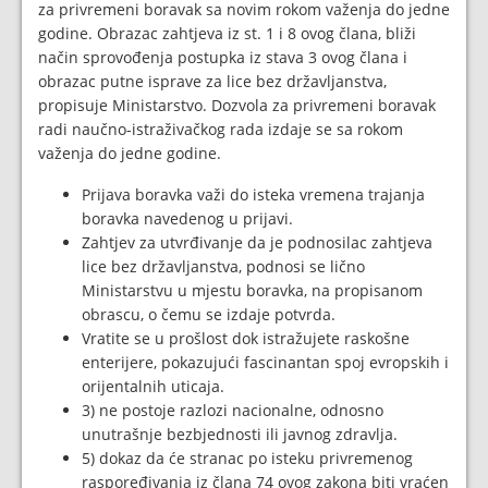
za privremeni boravak sa novim rokom važenja do jedne
godine. Obrazac zahtjeva iz st. 1 i 8 ovog člana, bliži
način sprovođenja postupka iz stava 3 ovog člana i
obrazac putne isprave za lice bez državljanstva,
propisuje Ministarstvo. Dozvola za privremeni boravak
radi naučno-istraživačkog rada izdaje se sa rokom
važenja do jedne godine.
Prijava boravka važi do isteka vremena trajanja
boravka navedenog u prijavi.
Zahtjev za utvrđivanje da je podnosilac zahtjeva
lice bez državljanstva, podnosi se lično
Ministarstvu u mjestu boravka, na propisanom
obrascu, o čemu se izdaje potvrda.
Vratite se u prošlost dok istražujete raskošne
enterijere, pokazujući fascinantan spoj evropskih i
orijentalnih uticaja.
3) ne postoje razlozi nacionalne, odnosno
unutrašnje bezbjednosti ili javnog zdravlja.
5) dokaz da će stranac po isteku privremenog
raspoređivanja iz člana 74 ovog zakona biti vraćen