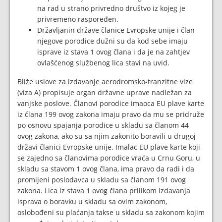
na rad u strano privredno društvo iz kojeg je
privremeno raspoređen.
Državljanin države članice Evropske unije i član
njegove porodice dužni su da kod sebe imaju
isprave iz stava 1 ovog člana i da je na zahtjev
ovlašćenog službenog lica stavi na uvid.
Bliže uslove za izdavanje aerodromsko-tranzitne vize
(viza A) propisuje organ državne uprave nadležan za
vanjske poslove. Članovi porodice imaoca EU plave karte
iz člana 199 ovog zakona imaju pravo da mu se pridruže
po osnovu spajanja porodice u skladu sa članom 44
ovog zakona, ako su sa njim zakonito boravili u drugoj
državi članici Evropske unije. Imalac EU plave karte koji
se zajedno sa članovima porodice vraća u Crnu Goru, u
skladu sa stavom 1 ovog člana, ima pravo da radi i da
promijeni poslodavca u skladu sa članom 191 ovog
zakona. Lica iz stava 1 ovog člana prilikom izdavanja
isprava o boravku u skladu sa ovim zakonom,
oslobođeni su plaćanja takse u skladu sa zakonom kojim