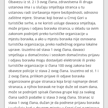
Obavezu iz st. 2 i 3 ovog člana, zdravstvena ili druga
ustanova ima i u slučaju smještaja stranca u tu
ustanovu radi izvršavanja mjere bezbjednosti, odnosno
zaštitne mjere. Stranac koji boravi u Crnoj Gori u
turističke svrhe, a ne koristi usluge davaoca smještaja,
može prijavu i odjavu boravka stranca, u skladu sa ovim
zakonom podnijeti preko turističke organizacije u
mjestu boravka, a ako u mjestu boravka nije osnovana
turistička organizacija, preko nadležnog organa lokalne
uprave. Izuzetno od stava 1 ovog člana, davaoci
smještaja u domaćinstvu i seoskom domaćinstvu prijavu
i odjavu boravka mogu dostavljati elektronski ili preko
turističke organizacije iz člana 100 ovog zakona bez
obaveze policije iz stava 2 ovog člana. Izuzetno od st. 1 i
2 ovog člana, prilikom prijave ili odjave boravka
organizovane grupe stranaca koja broji najmanje deset
stranaca, a njihov boravak ne traje duže od osam dana,
može se podnijeti spisak članova grupe koji za svakog
člana sadrži podatke iz stava 3 ovog člana. Stranac iz
stava 1 ovog člana, dužan je da podnese prijavu boravka
i u slučaju kad u drugom mjestu u Crnoj Gori namjerava