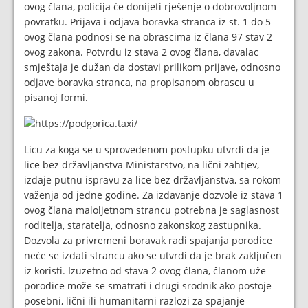
ovog člana, policija će donijeti rješenje o dobrovoljnom
povratku. Prijava i odjava boravka stranca iz st. 1 do 5
ovog člana podnosi se na obrascima iz člana 97 stav 2
ovog zakona. Potvrdu iz stava 2 ovog člana, davalac
smještaja je dužan da dostavi prilikom prijave, odnosno
odjave boravka stranca, na propisanom obrascu u
pisanoj formi.
Licu za koga se u sprovedenom postupku utvrdi da je
lice bez državljanstva Ministarstvo, na lični zahtjev,
izdaje putnu ispravu za lice bez državljanstva, sa rokom
važenja od jedne godine. Za izdavanje dozvole iz stava 1
ovog člana maloljetnom strancu potrebna je saglasnost
roditelja, staratelja, odnosno zakonskog zastupnika.
Dozvola za privremeni boravak radi spajanja porodice
neće se izdati strancu ako se utvrdi da je brak zaključen
iz koristi. Izuzetno od stava 2 ovog člana, članom uže
porodice može se smatrati i drugi srodnik ako postoje
posebni, lični ili humanitarni razlozi za spajanje