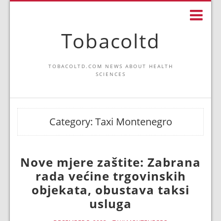
Tobacoltd
TOBACOLTD.COM NEWS ABOUT HEALTH
SCIENCES
Category:
Taxi Montenegro
Nove mjere zaštite: Zabrana
rada većine trgovinskih
objekata, obustava taksi
usluga