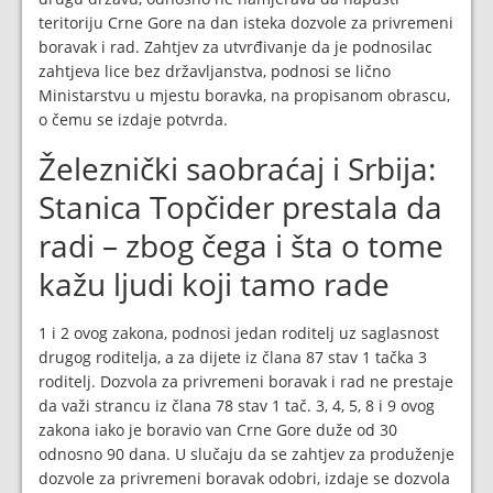
teritoriju Crne Gore na dan isteka dozvole za privremeni
boravak i rad. Zahtjev za utvrđivanje da je podnosilac
zahtjeva lice bez državljanstva, podnosi se lično
Ministarstvu u mjestu boravka, na propisanom obrascu,
o čemu se izdaje potvrda.
Železnički saobraćaj i Srbija:
Stanica Topčider prestala da
radi – zbog čega i šta o tome
kažu ljudi koji tamo rade
1 i 2 ovog zakona, podnosi jedan roditelj uz saglasnost
drugog roditelja, a za dijete iz člana 87 stav 1 tačka 3
roditelj. Dozvola za privremeni boravak i rad ne prestaje
da važi strancu iz člana 78 stav 1 tač. 3, 4, 5, 8 i 9 ovog
zakona iako je boravio van Crne Gore duže od 30
odnosno 90 dana. U slučaju da se zahtjev za produženje
dozvole za privremeni boravak odobri, izdaje se dozvola