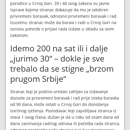
porodice u Crnoj Gori. 39 i 40 ovog zakona su javne
isprave kojima stranac dokazuje da mu je odobren
privremeni boravak, odnosno privremeni boravak i rad.
Izuzetno, stranac može da boravi i radi u Crnoj Gori na
osnovu potvrde o prijavi rada izdate u skladu sa ovim
zakonom.
Idemo 200 na sat ili i dalje
„jurimo 30“ – dokle je sve
trebalo da se stigne „brzom
prugom Srbije“
Stranac koji je podnio uredan zahtjev za izdavanje
dozvole za privremeni boravak i rad prije isteka boravka
od 90 dana, može ostati u Crnoj Gori do donošenja
izvršnog rješenja. Poslodavac koji zapošljava stranca iz
stava 1 ovog člana, dužan je da u roku od osam dana od
dana zasnivanja radnog odnosa ili početka rada stranca,
odnosno prestanka rada stranca
taxi bar montenegro