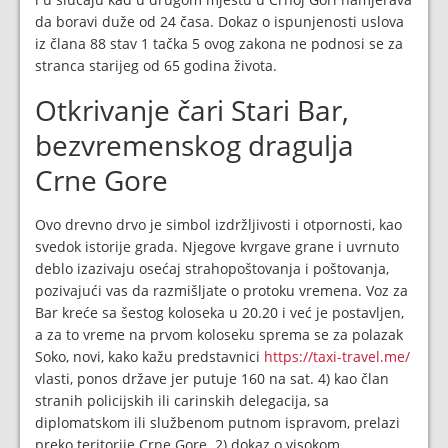
da boravi duže od 24 časa. Dokaz o ispunjenosti uslova
iz člana 88 stav 1 tačka 5 ovog zakona ne podnosi se za
stranca starijeg od 65 godina života.
Otkrivanje čari Stari Bar,
bezvremenskog dragulja
Crne Gore
Ovo drevno drvo je simbol izdržljivosti i otpornosti, kao
svedok istorije grada. Njegove kvrgave grane i uvrnuto
deblo izazivaju osećaj strahopoštovanja i poštovanja,
pozivajući vas da razmišljate o protoku vremena. Voz za
Bar kreće sa šestog koloseka u 20.20 i već je postavljen,
a za to vreme na prvom koloseku sprema se za polazak
Soko, novi, kako kažu predstavnici
https://taxi-travel.me/
vlasti, ponos države jer putuje 160 na sat. 4) kao član
stranih policijskih ili carinskih delegacija, sa
diplomatskom ili službenom putnom ispravom, prelazi
preko teritorije Crne Gore. 2) dokaz o visokom