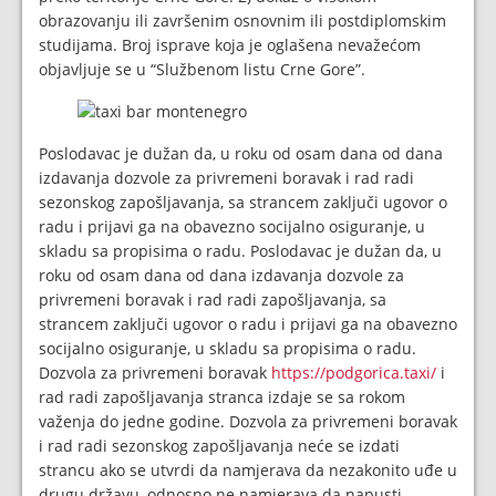
obrazovanju ili završenim osnovnim ili postdiplomskim
studijama. Broj isprave koja je oglašena nevažećom
objavljuje se u “Službenom listu Crne Gore”.
Poslodavac je dužan da, u roku od osam dana od dana
izdavanja dozvole za privremeni boravak i rad radi
sezonskog zapošljavanja, sa strancem zaključi ugovor o
radu i prijavi ga na obavezno socijalno osiguranje, u
skladu sa propisima o radu. Poslodavac je dužan da, u
roku od osam dana od dana izdavanja dozvole za
privremeni boravak i rad radi zapošljavanja, sa
strancem zaključi ugovor o radu i prijavi ga na obavezno
socijalno osiguranje, u skladu sa propisima o radu.
Dozvola za privremeni boravak
https://podgorica.taxi/
i
rad radi zapošljavanja stranca izdaje se sa rokom
važenja do jedne godine. Dozvola za privremeni boravak
i rad radi sezonskog zapošljavanja neće se izdati
strancu ako se utvrdi da namjerava da nezakonito uđe u
drugu državu, odnosno ne namjerava da napusti