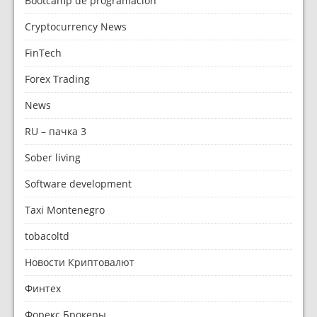
Bootcamp de programación
Cryptocurrency News
FinTech
Forex Trading
News
RU – пачка 3
Sober living
Software development
Taxi Montenegro
tobacoltd
Новости Криптовалют
Финтех
Форекс Брокеры