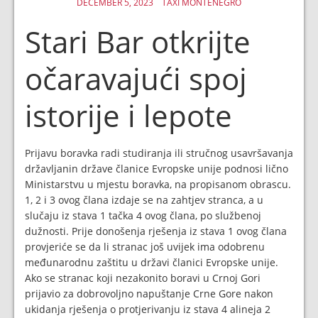
DECEMBER 5, 2023
TAXI MONTENEGRO
Stari Bar otkrijte
očaravajući spoj
istorije i lepote
Prijavu boravka radi studiranja ili stručnog usavršavanja
državljanin države članice Evropske unije podnosi lično
Ministarstvu u mjestu boravka, na propisanom obrascu.
1, 2 i 3 ovog člana izdaje se na zahtjev stranca, a u
slučaju iz stava 1 tačka 4 ovog člana, po službenoj
dužnosti. Prije donošenja rješenja iz stava 1 ovog člana
provjeriće se da li stranac još uvijek ima odobrenu
međunarodnu zaštitu u državi članici Evropske unije.
Ako se stranac koji nezakonito boravi u Crnoj Gori
prijavio za dobrovoljno napuštanje Crne Gore nakon
ukidanja rješenja o protjerivanju iz stava 4 alineja 2