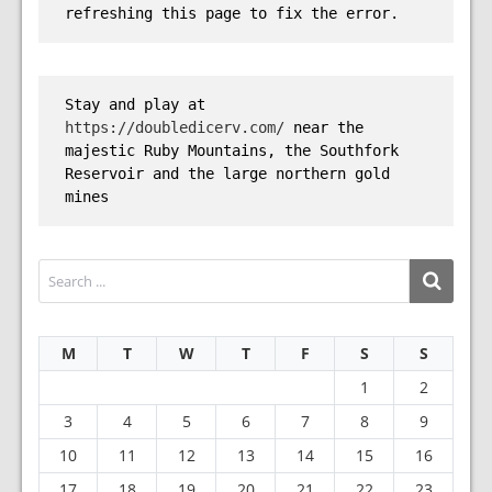
refreshing this page to fix the error.
Stay and play at 
https://doubledicerv.com/
 near the 
majestic Ruby Mountains, the Southfork 
Reservoir and the large northern gold 
mines
M
T
W
T
F
S
S
1
2
3
4
5
6
7
8
9
10
11
12
13
14
15
16
17
18
19
20
21
22
23