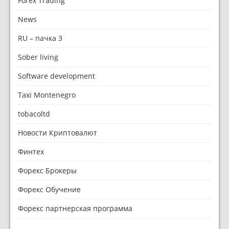
Forex Trading
News
RU – пачка 3
Sober living
Software development
Taxi Montenegro
tobacoltd
Новости Криптовалют
Финтех
Форекс Брокеры
Форекс Обучение
Форекс партнерская программа