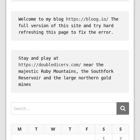
Welcome to my blog 
https://bloog.io/
 The 
full version of this site and try hard 
refreshing this page to fix the error.
Stay and play at 
https://doubledicerv.com/
 near the 
majestic Ruby Mountains, the Southfork 
Reservoir and the large northern gold 
mines
M
T
W
T
F
S
S
1
2