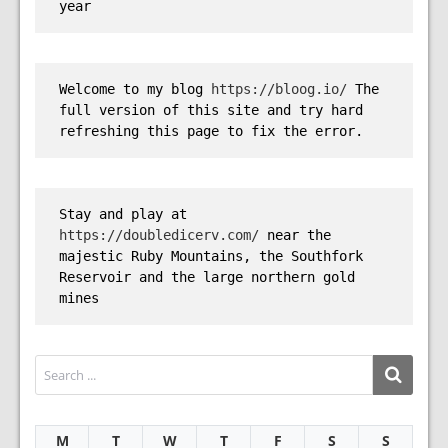
year
Welcome to my blog 
https://bloog.io/
 The 
full version of this site and try hard 
refreshing this page to fix the error.
Stay and play at 
https://doubledicerv.com/
 near the 
majestic Ruby Mountains, the Southfork 
Reservoir and the large northern gold 
mines
M
T
W
T
F
S
S