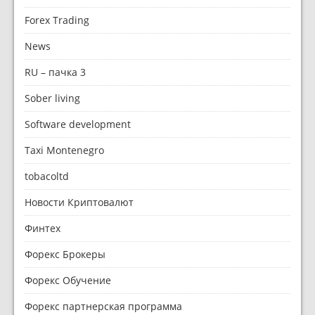
Forex Trading
News
RU – пачка 3
Sober living
Software development
Taxi Montenegro
tobacoltd
Новости Криптовалют
Финтех
Форекс Брокеры
Форекс Обучение
Форекс партнерская программа