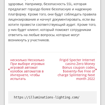
здоровье. Например, безопасность SSL, которая
предлагает гораздо более безопасную и надежную
платформу. Кроме того, они будут соблюдать правила
лицензирования и начнут документировать, если вы
хотите провести соответствующий аудит. Кроме того,
у них будет клиент, который поможет сотрудникам
ответить на любые вопросы, которые могут
возникнуть у участников.
несколько Несколько
Frigid Specter Internet
При выборе игровых
casino Zero Money
игровой автомат
Bonus coupon codes
колобок автоматов в
$seventy-five Free of
Интернете, чтобы
charge Splintering Next
испытать
month 2022
https://illuminations-lighting.com/