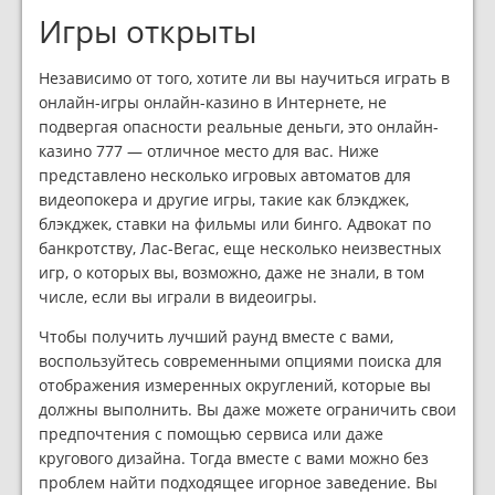
Игры открыты
Независимо от того, хотите ли вы научиться играть в
онлайн-игры онлайн-казино в Интернете, не
подвергая опасности реальные деньги, это онлайн-
казино 777 — отличное место для вас. Ниже
представлено несколько игровых автоматов для
видеопокера и другие игры, такие как блэкджек,
блэкджек, ставки на фильмы или бинго. Адвокат по
банкротству, Лас-Вегас, еще несколько неизвестных
игр, о которых вы, возможно, даже не знали, в том
числе, если вы играли в видеоигры.
Чтобы получить лучший раунд вместе с вами,
воспользуйтесь современными опциями поиска для
отображения измеренных округлений, которые вы
должны выполнить. Вы даже можете ограничить свои
предпочтения с помощью сервиса или даже
кругового дизайна. Тогда вместе с вами можно без
проблем найти подходящее игорное заведение. Вы