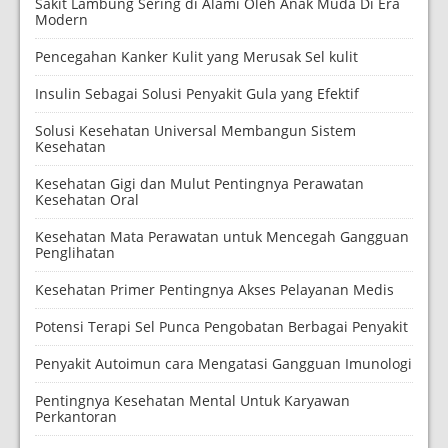
Sakit Lambung Sering di Alami Oleh Anak Muda Di Era
Modern
Pencegahan Kanker Kulit yang Merusak Sel kulit
Insulin Sebagai Solusi Penyakit Gula yang Efektif
Solusi Kesehatan Universal Membangun Sistem
Kesehatan
Kesehatan Gigi dan Mulut Pentingnya Perawatan
Kesehatan Oral
Kesehatan Mata Perawatan untuk Mencegah Gangguan
Penglihatan
Kesehatan Primer Pentingnya Akses Pelayanan Medis
Potensi Terapi Sel Punca Pengobatan Berbagai Penyakit
Penyakit Autoimun cara Mengatasi Gangguan Imunologi
Pentingnya Kesehatan Mental Untuk Karyawan
Perkantoran