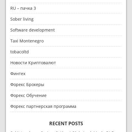
RU – пачка 3
Sober living
Software development
Taxi Montenegro
tobacoltd
Новости Криптовалют
Финтех
Форекс Брокеры
Форекс Обучение
Форекс партнерская программа
RECENT POSTS