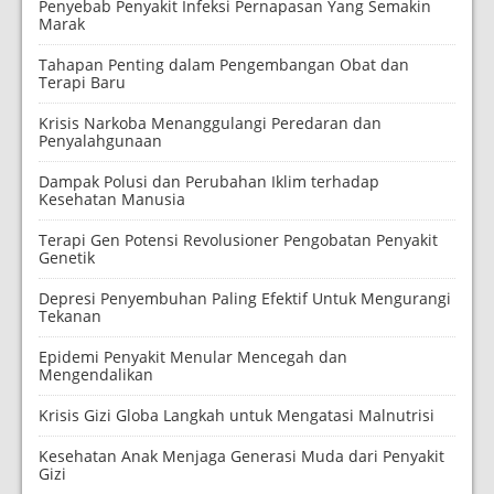
Penyebab Penyakit Infeksi Pernapasan Yang Semakin
Marak
Tahapan Penting dalam Pengembangan Obat dan
Terapi Baru
Krisis Narkoba Menanggulangi Peredaran dan
Penyalahgunaan
Dampak Polusi dan Perubahan Iklim terhadap
Kesehatan Manusia
Terapi Gen Potensi Revolusioner Pengobatan Penyakit
Genetik
Depresi Penyembuhan Paling Efektif Untuk Mengurangi
Tekanan
Epidemi Penyakit Menular Mencegah dan
Mengendalikan
Krisis Gizi Globa Langkah untuk Mengatasi Malnutrisi
Kesehatan Anak Menjaga Generasi Muda dari Penyakit
Gizi