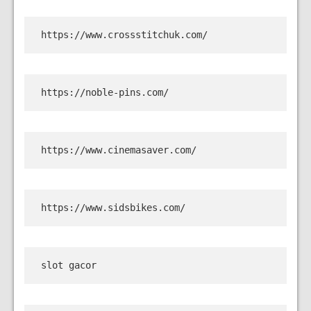
https://www.crossstitchuk.com/
https://noble-pins.com/
https://www.cinemasaver.com/
https://www.sidsbikes.com/
slot gacor