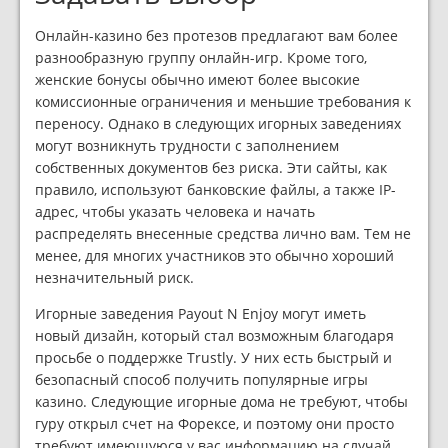
Онлайн-казино без протезов предлагают вам более
разнообразную группу онлайн-игр. Кроме того,
женские бонусы обычно имеют более высокие
комиссионные ограничения и меньшие требования к
переносу. Однако в следующих игорных заведениях
могут возникнуть трудности с заполнением
собственных документов без риска. Эти сайты, как
правило, используют банковские файлы, а также IP-
адрес, чтобы указать человека и начать
распределять внесенные средства лично вам. Тем не
менее, для многих участников это обычно хороший
незначительный риск.
Игорные заведения Payout N Enjoy могут иметь
новый дизайн, который стал возможным благодаря
просьбе о поддержке Trustly. У них есть быстрый и
безопасный способ получить популярные игры
казино. Следующие игорные дома не требуют, чтобы
гуру открыл счет на Форексе, и поэтому они просто
требуют имеющуюся у вас информацию на случай,