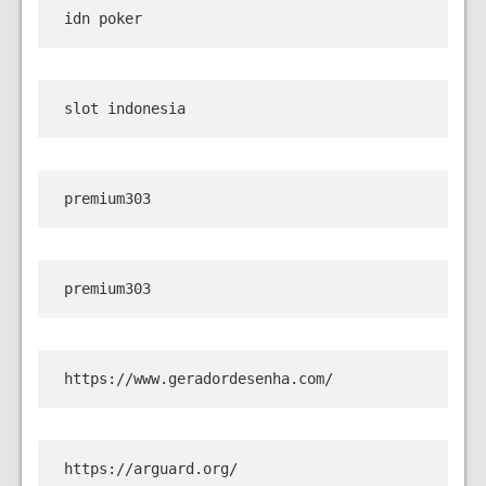
idn poker
slot indonesia
premium303
premium303
https://www.geradordesenha.com/
https://arguard.org/