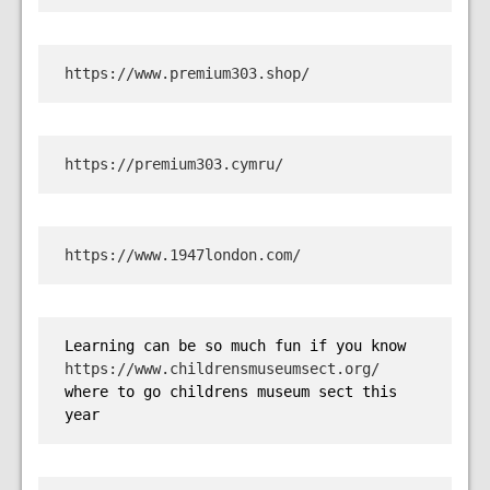
https://www.premium303.shop/
https://premium303.cymru/
https://www.1947london.com/
Learning can be so much fun if you know 
https://www.childrensmuseumsect.org/
where to go childrens museum sect this 
year