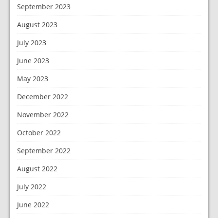
September 2023
August 2023
July 2023
June 2023
May 2023
December 2022
November 2022
October 2022
September 2022
August 2022
July 2022
June 2022