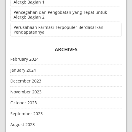
Alergi: Bagian 1
Pencegahan dan Pengobatan yang Tepat untuk
Alergi: Bagian 2
Perusahaan Farmasi Terpopuler Berdasarkan
Pendapatannya
ARCHIVES
February 2024
January 2024
December 2023
November 2023
October 2023
September 2023
August 2023