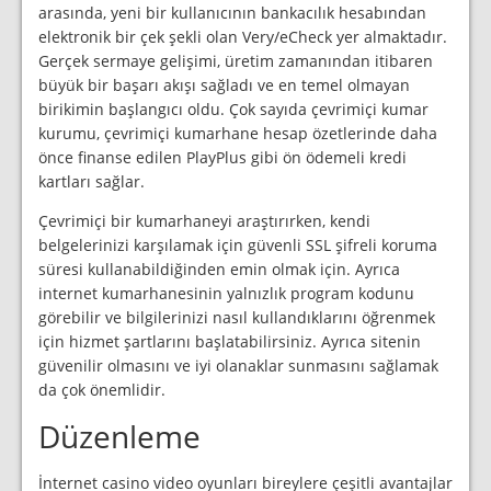
arasında, yeni bir kullanıcının bankacılık hesabından
elektronik bir çek şekli olan Very/eCheck yer almaktadır.
Gerçek sermaye gelişimi, üretim zamanından itibaren
büyük bir başarı akışı sağladı ve en temel olmayan
birikimin başlangıcı oldu. Çok sayıda çevrimiçi kumar
kurumu, çevrimiçi kumarhane hesap özetlerinde daha
önce finanse edilen PlayPlus gibi ön ödemeli kredi
kartları sağlar.
Çevrimiçi bir kumarhaneyi araştırırken, kendi
belgelerinizi karşılamak için güvenli SSL şifreli koruma
süresi kullanabildiğinden emin olmak için. Ayrıca
internet kumarhanesinin yalnızlık program kodunu
görebilir ve bilgilerinizi nasıl kullandıklarını öğrenmek
için hizmet şartlarını başlatabilirsiniz. Ayrıca sitenin
güvenilir olmasını ve iyi olanaklar sunmasını sağlamak
da çok önemlidir.
Düzenleme
İnternet casino video oyunları bireylere çeşitli avantajlar