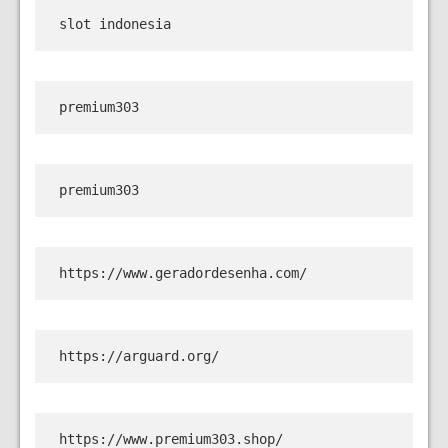
slot indonesia
premium303
premium303
https://www.geradordesenha.com/
https://arguard.org/
https://www.premium303.shop/