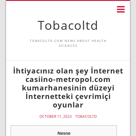
Tobacoltd
TOBACOLTD.COM NEWS ABOUT HEALTH
SCIENCES
İhtiyacınız olan şey İnternet
casiino-metropol.com
kumarhanesinin düzeyi
İnternetteki çevrimiçi
oyunlar
OCTOBER 11, 2023
TOBACOLTD
Nesne