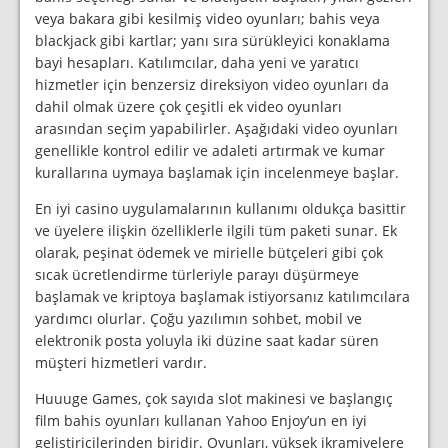
veya bakara gibi kesilmiş video oyunları; bahis veya
blackjack gibi kartlar; yanı sıra sürükleyici konaklama
bayi hesapları. Katılımcılar, daha yeni ve yaratıcı
hizmetler için benzersiz direksiyon video oyunları da
dahil olmak üzere çok çeşitli ek video oyunları
arasından seçim yapabilirler. Aşağıdaki video oyunları
genellikle kontrol edilir ve adaleti artırmak ve kumar
kurallarına uymaya başlamak için incelenmeye başlar.
En iyi casino uygulamalarının kullanımı oldukça basittir
ve üyelere ilişkin özelliklerle ilgili tüm paketi sunar. Ek
olarak, peşinat ödemek ve mirielle bütçeleri gibi çok
sıcak ücretlendirme türleriyle parayı düşürmeye
başlamak ve kriptoya başlamak istiyorsanız katılımcılara
yardımcı olurlar. Çoğu yazılımın sohbet, mobil ve
elektronik posta yoluyla iki düzine saat kadar süren
müşteri hizmetleri vardır.
Huuuge Games, çok sayıda slot makinesi ve başlangıç ​​
film bahis oyunları kullanan Yahoo Enjoy’un en iyi
geliştiricilerinden biridir. Oyunları, yüksek ikramiyelere