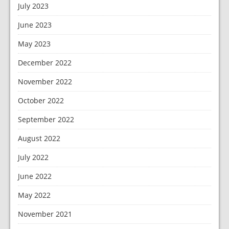
July 2023
June 2023
May 2023
December 2022
November 2022
October 2022
September 2022
August 2022
July 2022
June 2022
May 2022
November 2021