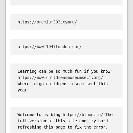
https://premium303.cymru/
https://www.1947london.com/
Learning can be so much fun if you know 
https://www.childrensmuseumsect.org/
where to go childrens museum sect this 
year
Welcome to my blog 
https://bloog.io/
 The 
full version of this site and try hard 
refreshing this page to fix the error.