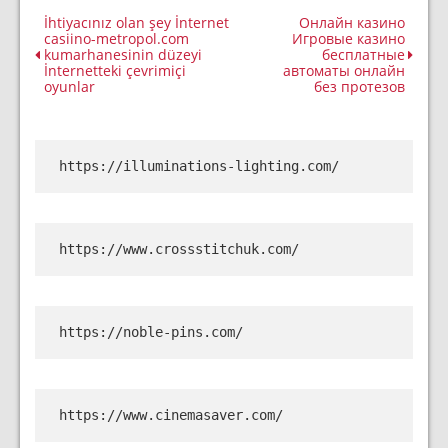
İhtiyacınız olan şey İnternet
Онлайн казино
casiino-metropol.com
Игровые казино
kumarhanesinin düzeyi
бесплатные
İnternetteki çevrimiçi
автоматы онлайн
oyunlar
без протезов
https://illuminations-lighting.com/
https://www.crossstitchuk.com/
https://noble-pins.com/
https://www.cinemasaver.com/