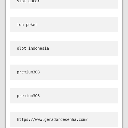
slot gacor
idn poker
slot indonesia
premium303
premium303
https://www.geradordesenha.com/