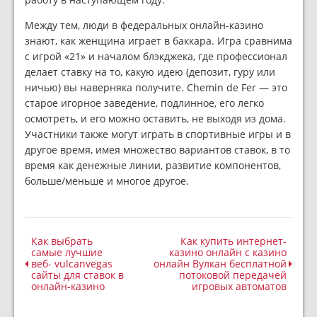
Между тем, люди в федеральных онлайн-казино
знают, как женщина играет в баккара. Игра сравнима
с игрой «21» и началом блэкджека, где профессионал
делает ставку на то, какую идею (депозит, гуру или
ничью) вы наверняка получите. Chemin de Fer — это
старое игорное заведение, подлинное, его легко
осмотреть, и его можно оставить, не выходя из дома.
Участники также могут играть в спортивные игры и в
другое время, имея множество вариантов ставок, в то
время как денежные линии, развитие компонентов,
больше/меньше и многое другое.
Как выбрать
Как купить интернет-
самые лучшие
казино онлайн с казино
веб- vulcanvegas
онлайн Вулкан бесплатной
сайты для ставок в
потоковой передачей
онлайн-казино
игровых автоматов