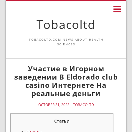
Tobacoltd
TOBACOLTD.COM NEWS ABOUT HEALTH
SCIENCES
Участие в Игорном
заведении В Eldorado club
casino Интернете На
реальные деньги
OCTOBER 31, 2023
TOBACOLTD
Статьи