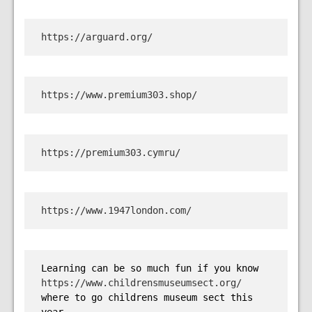
https://arguard.org/
https://www.premium303.shop/
https://premium303.cymru/
https://www.1947london.com/
Learning can be so much fun if you know 
https://www.childrensmuseumsect.org/
where to go childrens museum sect this 