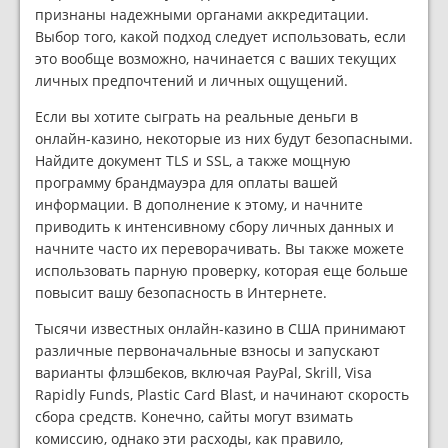
признаны надежными органами аккредитации.
Выбор того, какой подход следует использовать, если
это вообще возможно, начинается с ваших текущих
личных предпочтений и личных ощущений.
Если вы хотите сыграть на реальные деньги в
онлайн-казино, некоторые из них будут безопасными.
Найдите документ TLS и SSL, а также мощную
программу брандмауэра для оплаты вашей
информации. В дополнение к этому, и начните
приводить к интенсивному сбору личных данных и
начните часто их переворачивать. Вы также можете
использовать парную проверку, которая еще больше
повысит вашу безопасность в Интернете.
Тысячи известных онлайн-казино в США принимают
различные первоначальные взносы и запускают
варианты флэшбеков, включая PayPal, Skrill, Visa
Rapidly Funds, Plastic Card Blast, и начинают скорость
сбора средств. Конечно, сайты могут взимать
комиссию, однако эти расходы, как правило,