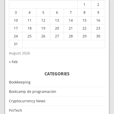
1
2
3
4
5
6
7
8
9
10
11
12
13
14
15
16
17
18
19
20
21
22
23
24
25
26
27
28
29
30
31
August 2026
« Feb
CATEGORIES
Bookkeeping
Bootcamp de programación
Cryptocurrency News
FinTech