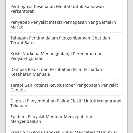
Pentingnya Kesehatan Mental Untuk Karyawan
Perkantoran
Penyebab Penyakit Infeksi Pernapasan Yang Semakin
Marak
Tahapan Penting dalam Pengembangan Obat dan
Terapi Baru
Krisis Narkoba Menanggulangi Peredaran dan
Penyalahgunaan
Dampak Polusi dan Perubahan Iklim terhadap
Kesehatan Manusia
Terapi Gen Potensi Revolusioner Pengobatan Penyakit
Genetik
Depresi Penyembuhan Paling Efektif Untuk Mengurangi
Tekanan
Epidemi Penyakit Menular Mencegah dan
Mengendalikan
Krisis Gizi Globa Langkah untuk Mengatasi Malnutrisi