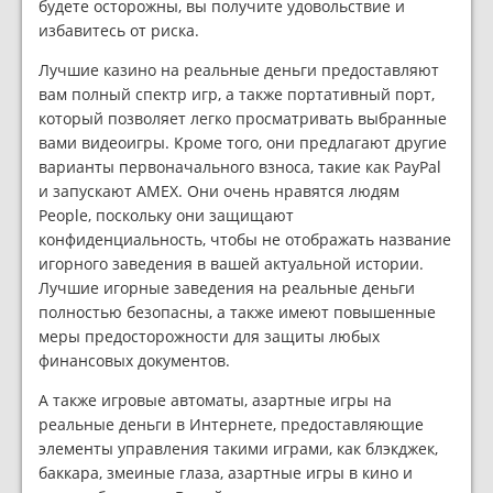
будете осторожны, вы получите удовольствие и
избавитесь от риска.
Лучшие казино на реальные деньги предоставляют
вам полный спектр игр, а также портативный порт,
который позволяет легко просматривать выбранные
вами видеоигры. Кроме того, они предлагают другие
варианты первоначального взноса, такие как PayPal
и запускают AMEX. Они очень нравятся людям
People, поскольку они защищают
конфиденциальность, чтобы не отображать название
игорного заведения в вашей актуальной истории.
Лучшие игорные заведения на реальные деньги
полностью безопасны, а также имеют повышенные
меры предосторожности для защиты любых
финансовых документов.
А также игровые автоматы, азартные игры на
реальные деньги в Интернете, предоставляющие
элементы управления такими играми, как блэкджек,
баккара, змеиные глаза, азартные игры в кино и