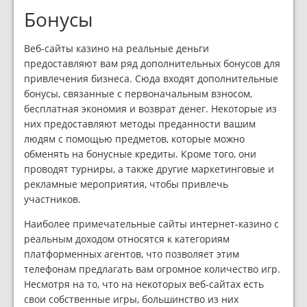
Бонусы
Веб-сайты казино на реальные деньги
предоставляют вам ряд дополнительных бонусов для
привлечения бизнеса. Сюда входят дополнительные
бонусы, связанные с первоначальным взносом,
бесплатная экономия и возврат денег. Некоторые из
них предоставляют методы преданности вашим
людям с помощью предметов, которые можно
обменять на бонусные кредиты. Кроме того, они
проводят турниры, а также другие маркетинговые и
рекламные мероприятия, чтобы привлечь
участников.
Наиболее примечательные сайты интернет-казино с
реальным доходом относятся к категориям
платформенных агентов, что позволяет этим
телефонам предлагать вам огромное количество игр.
Несмотря на то, что на некоторых веб-сайтах есть
свои собственные игры, большинство из них