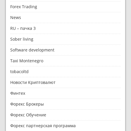
Forex Trading
News
RU – пачка 3
Sober living
Software development
Taxi Montenegro
tobacoltd
Новости Криптовалют
Финтех
Форекс Брокеры
Форекс Обучение
Форекс партнерская программа