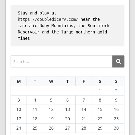
Stay and play at 
https://doubledicerv.com/
 near the 
majestic Ruby Mountains, the Southfork 
Reservoir and the large northern gold 
mines
M
T
W
T
F
S
S
1
2
3
4
5
6
7
8
9
10
11
12
13
14
15
16
17
18
19
20
21
22
23
24
25
26
27
28
29
30