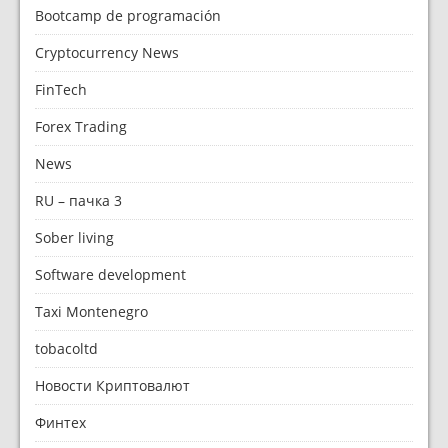
Bootcamp de programación
Cryptocurrency News
FinTech
Forex Trading
News
RU – пачка 3
Sober living
Software development
Taxi Montenegro
tobacoltd
Новости Криптовалют
Финтех