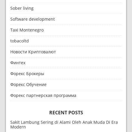
Sober living
Software development
Taxi Montenegro
tobacoltd
Новости Криптовалют
Финтех
Форекс Брокеры
Форекс Обучение
Форекс партнерская программа
RECENT POSTS
Sakit Lambung Sering di Alami Oleh Anak Muda Di Era
Modern