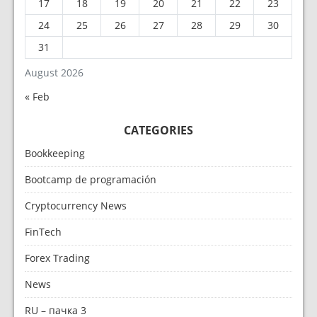
17
18
19
20
21
22
23
24
25
26
27
28
29
30
31
August 2026
« Feb
CATEGORIES
Bookkeeping
Bootcamp de programación
Cryptocurrency News
FinTech
Forex Trading
News
RU – пачка 3