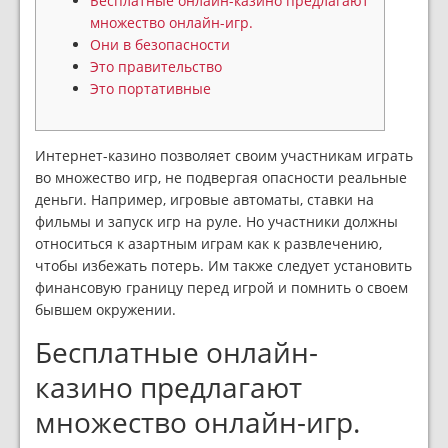
Бесплатные онлайн-казино предлагают
множество онлайн-игр.
Они в безопасности
Это правительство
Это портативные
Интернет-казино позволяет своим участникам играть
во множество игр, не подвергая опасности реальные
деньги. Например, игровые автоматы, ставки на
фильмы и запуск игр на руле. Но участники должны
относиться к азартным играм как к развлечению,
чтобы избежать потерь.
Им также следует установить
финансовую границу перед игрой и помнить о своем
бывшем окружении.
Бесплатные онлайн-
казино предлагают
множество онлайн-игр.