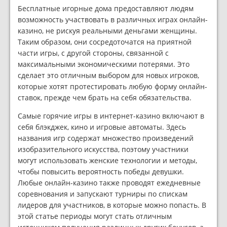
Бесплатные игорные дома предоставляют людям
возможность участвовать в различных играх онлайн-
казино, не рискуя реальными деньгами женщины.
Таким образом, они сосредоточатся на приятной
части игры, с другой стороны, связанной с
максимальными экономическими потерями. Это
сделает это отличным выбором для новых игроков,
которые хотят протестировать любую форму онлайн-
ставок, прежде чем брать на себя обязательства.
Самые горячие игры в интернет-казино включают в
себя блэкджек, кино и игровые автоматы. Здесь
названия игр содержат множество произведений
изобразительного искусства, поэтому участники
могут использовать женские технологии и методы,
чтобы повысить вероятность победы девушки.
Любые онлайн-казино также проводят ежедневные
соревнования и запускают турниры по спискам
лидеров для участников, в которые можно попасть. В
этой статье периоды могут стать отличным