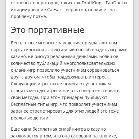
основных операторов, таких как DraftKings, FanDuel и
инициирование Caesars, вероятно, повлияет на
проблему позже.
Это портативные
Бесплатные игорные заведения предлагают вам
портативный и эффективный способ владеть играми
казино, не рискуя реальными деньгами. Большое
количество публикаций многопользовательских
онлайн-игр позволило участникам соревноваться
друг с другом, чтобы поддерживать интерес.
Следующие игры также помогают участникам
освоить методы игры и начать совершенствовать
свои методы. При этом трейдеры публикуют
бесплатные типы игр, что позволяет участникам
заранее отрепетировать для этих людей это тоже
реальные деньги.
Еще одна бесплатная онлайн-игра в казино
заключается в том, что она основана на технике,