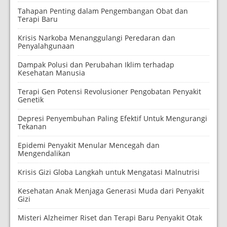
Tahapan Penting dalam Pengembangan Obat dan
Terapi Baru
Krisis Narkoba Menanggulangi Peredaran dan
Penyalahgunaan
Dampak Polusi dan Perubahan Iklim terhadap
Kesehatan Manusia
Terapi Gen Potensi Revolusioner Pengobatan Penyakit
Genetik
Depresi Penyembuhan Paling Efektif Untuk Mengurangi
Tekanan
Epidemi Penyakit Menular Mencegah dan
Mengendalikan
Krisis Gizi Globa Langkah untuk Mengatasi Malnutrisi
Kesehatan Anak Menjaga Generasi Muda dari Penyakit
Gizi
Misteri Alzheimer Riset dan Terapi Baru Penyakit Otak