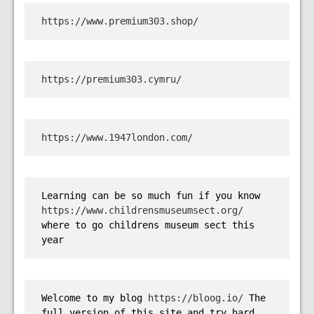
https://www.premium303.shop/
https://premium303.cymru/
https://www.1947london.com/
Learning can be so much fun if you know 
https://www.childrensmuseumsect.org/
where to go childrens museum sect this 
year
Welcome to my blog 
https://bloog.io/
 The 
full version of this site and try hard 