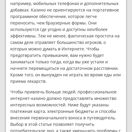
например, мобильных телефонах и дополнительных
добавках. Казино не ориентируются на портативное
программное обеспечение, которое легче
переносить, чем браузерные формы. Они
используются где угодно и доступны xxiv/более
эффективны. Тем не менее, фактическая простота на
самом деле отравляет большинство игроков, о
которых можно думать в Интернете. Чтобы
предотвратить привыкание, вам нужно будет
заниматься только тогда, когда вы уже устали и
начнете перемещаться на достаточном расстоянии.
Кроме того, он вынужден не играть во время еды или
приема лекарств.
Чтобы привлечь больше людей, профессиональное
интернет-казино должно предоставлять множество
интересных возможностей. Ниже будут указаны
платежная карта, электронные бюджеты и способы
внесения первоначального взноса в путеводитель.
Выбор в этой статье позволяет получить
потребительское дно, а также уменьшить проблемы с