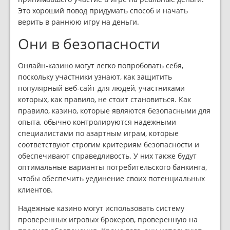
Это хороший повод придумать способ и начать
верить в раннюю игру на деньги.
Они в безопасности
Онлайн-казино могут легко попробовать себя,
поскольку участники узнают, как защитить
популярный веб-сайт для людей, участниками
которых, как правило, не стоит становиться. Как
правило, казино, которые являются безопасными для
опыта, обычно контролируются надежными
специалистами по азартным играм, которые
соответствуют строгим критериям безопасности и
обеспечивают справедливость. У них также будут
оптимальные варианты потребительского банкинга,
чтобы обеспечить уединение своих потенциальных
клиентов.
Надежные казино могут использовать систему
проверенных игровых брокеров, проверенную на