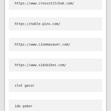
https://www.crossstitchuk.com/
https://noble-pins.com/
https://www.cinemasaver.com/
https://www.sidsbikes.com/
slot gacor
idn poker