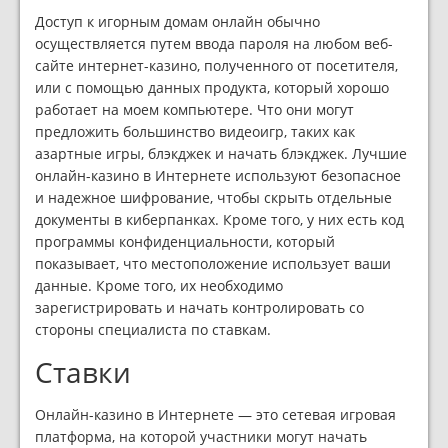
Доступ к игорным домам онлайн обычно
осуществляется путем ввода пароля на любом веб-
сайте интернет-казино, полученного от посетителя,
или с помощью данных продукта, который хорошо
работает на моем компьютере. Что они могут
предложить большинство видеоигр, таких как
азартные игры, блэкджек и начать блэкджек. Лучшие
онлайн-казино в Интернете используют безопасное
и надежное шифрование, чтобы скрыть отдельные
документы в киберпанках. Кроме того, у них есть код
программы конфиденциальности, который
показывает, что местоположение использует ваши
данные. Кроме того, их необходимо
зарегистрировать и начать контролировать со
стороны специалиста по ставкам.
Ставки
Онлайн-казино в Интернете — это сетевая игровая
платформа, на которой участники могут начать