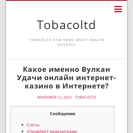
Tobacoltd
TOBACOLTD.COM NEWS ABOUT HEALTH
SCIENCES
Какое именно Вулкан
Удачи онлайн интернет-
казино в Интернете?
NOVEMBER 12, 2023
TOBACOLTD
Сообщения
Слоты
Управляет видеоиграми