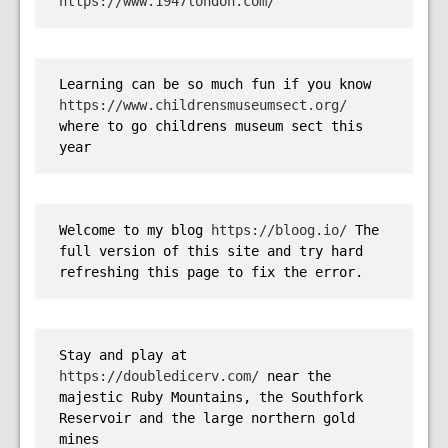
https://www.1947london.com/
Learning can be so much fun if you know 
https://www.childrensmuseumsect.org/
where to go childrens museum sect this 
year
Welcome to my blog 
https://bloog.io/
 The 
full version of this site and try hard 
refreshing this page to fix the error.
Stay and play at 
https://doubledicerv.com/
 near the 
majestic Ruby Mountains, the Southfork 
Reservoir and the large northern gold 
mines