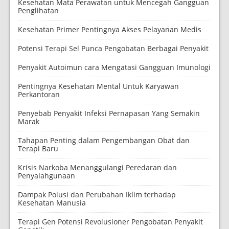
Kesehatan Mata Perawatan untuk Mencegah Gangguan
Penglihatan
Kesehatan Primer Pentingnya Akses Pelayanan Medis
Potensi Terapi Sel Punca Pengobatan Berbagai Penyakit
Penyakit Autoimun cara Mengatasi Gangguan Imunologi
Pentingnya Kesehatan Mental Untuk Karyawan
Perkantoran
Penyebab Penyakit Infeksi Pernapasan Yang Semakin
Marak
Tahapan Penting dalam Pengembangan Obat dan
Terapi Baru
Krisis Narkoba Menanggulangi Peredaran dan
Penyalahgunaan
Dampak Polusi dan Perubahan Iklim terhadap
Kesehatan Manusia
Terapi Gen Potensi Revolusioner Pengobatan Penyakit