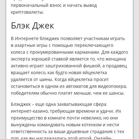
первоначальный взнос и начать вывод
криптовалюты.
Блэк Джек
В Интернете блэкджек позволяет участникам играть
в азартные игры с помощью переключающего
колеса с пронумерованными карманами. Для каждого
эксперта хорошей ставкой является то, что женщина
активно играет заштрихованной фишкой, а продавец
вращает колесо, как будто новая яйцеклетка
удаляется от шины. Когда яйцеклетка просит
остановиться в одном из автоматов для видеопокера,
победителям обычно платят меньше, чем ее шансы.
Блэкджек – еще одна захватывающая сфера
интернет-казино, требующая времени и удачи. Их
преимущество в комнате почти невелико, но они
вынуждены командовать новым котенком и нести
ответственность за ваши душевные страдания с тех
пор, как вы наслаждались этой игрой. Онлайн-