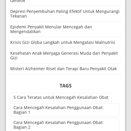
Genetik
Depresi Penyembuhan Paling Efektif Untuk Mengurangi
Tekanan
Epidemi Penyakit Menular Mencegah dan
Mengendalikan
Krisis Gizi Globa Langkah untuk Mengatasi Malnutrisi
Kesehatan Anak Menjaga Generasi Muda dari Penyakit
Gizi
Misteri Alzheimer Riset dan Terapi Baru Penyakit Otak
TAGS
5 Cara Teratas untuk Mencegah Kesalahan Obat
Cara Mencegah Kesalahan Penggunaan Obat:
Bagian 1
Cara Mencegah Kesalahan Penggunaan Obat:
Bagian 2