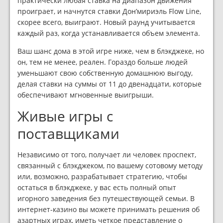
практически любая ставка на диапазон движения
проиграет, и начнутся ставки Дон’мириэль Flow Line,
скорее всего, выиграют. Новый раунд учитывается
каждый раз, когда устанавливается объем элемента.
Ваш шанс дома в этой игре ниже, чем в блэкджеке, но
он, тем не менее, реален. Гораздо больше людей
уменьшают свою собственную домашнюю выгоду,
делая ставки на суммы от 11 до двенадцати, которые
обеспечивают мгновенные выигрыши.
Живые игры с
поставщиками
Независимо от того, получает ли человек проспект,
связанный с блэкджеком, по вашему сотовому методу
или, возможно, разрабатывает стратегию, чтобы
остаться в блэкджеке, у вас есть полный опыт
игорного заведения без путешествующей семьи. В
интернет-казино вы можете принимать решения об
азартных играх, иметь четкое представление о