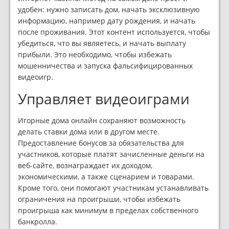
удобен: нужно записать дом, начать эксклюзивную
информацию, например дату рождения, и начать
после проживания. Этот контент используется, чтобы
убедиться, что вы являетесь, и начать выплату
прибыли. Это необходимо, чтобы избежать
мошенничества и запуска фальсифицированных
видеоигр.
Управляет видеоиграми
Игорные дома онлайн сохраняют возможность
делать ставки дома или в другом месте.
Предоставление бонусов за обязательства для
участников, которые платят зачисленные деньги на
веб-сайте, вознаграждает их доходом,
экономическими, а также сценарием и товарами.
Кроме того, они помогают участникам устанавливать
ограничения на проигрыши, чтобы избежать
проигрыша как минимум в пределах собственного
банкролла.