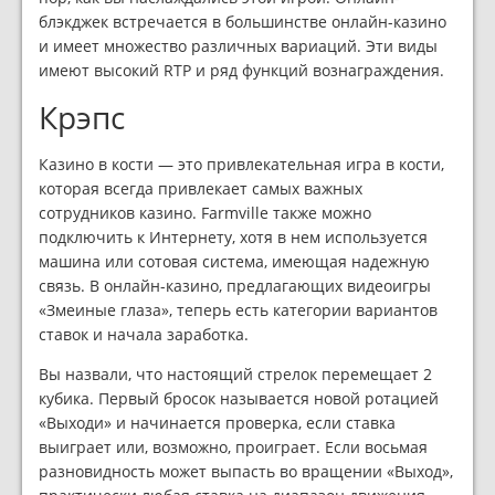
блэкджек встречается в большинстве онлайн-казино
и имеет множество различных вариаций. Эти виды
имеют высокий RTP и ряд функций вознаграждения.
Крэпс
Казино в кости — это привлекательная игра в кости,
которая всегда привлекает самых важных
сотрудников казино. Farmville также можно
подключить к Интернету, хотя в нем используется
машина или сотовая система, имеющая надежную
связь. В онлайн-казино, предлагающих видеоигры
«Змеиные глаза», теперь есть категории вариантов
ставок и начала заработка.
Вы назвали, что настоящий стрелок перемещает 2
кубика. Первый бросок называется новой ротацией
«Выходи» и начинается проверка, если ставка
выиграет или, возможно, проиграет. Если восьмая
разновидность может выпасть во вращении «Выход»,