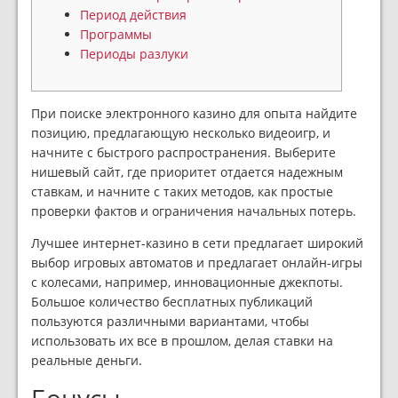
Период действия
Программы
Периоды разлуки
При поиске электронного казино для опыта найдите
позицию, предлагающую несколько видеоигр, и
начните с быстрого распространения. Выберите
нишевый сайт, где приоритет отдается надежным
ставкам, и начните с таких методов, как простые
проверки фактов и ограничения начальных потерь.
Лучшее интернет-казино в сети предлагает широкий
выбор игровых автоматов и предлагает онлайн-игры
с колесами, например, инновационные джекпоты.
Большое количество бесплатных публикаций
пользуются различными вариантами, чтобы
использовать их все в прошлом, делая ставки на
реальные деньги.