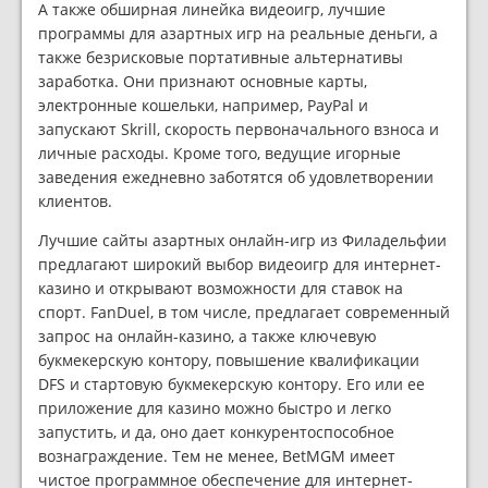
А также обширная линейка видеоигр, лучшие
программы для азартных игр на реальные деньги, а
также безрисковые портативные альтернативы
заработка. Они признают основные карты,
электронные кошельки, например, PayPal и
запускают Skrill, скорость первоначального взноса и
личные расходы. Кроме того, ведущие игорные
заведения ежедневно заботятся об удовлетворении
клиентов.
Лучшие сайты азартных онлайн-игр из Филадельфии
предлагают широкий выбор видеоигр для интернет-
казино и открывают возможности для ставок на
спорт. FanDuel, в том числе, предлагает современный
запрос на онлайн-казино, а также ключевую
букмекерскую контору, повышение квалификации
DFS и стартовую букмекерскую контору. Его или ее
приложение для казино можно быстро и легко
запустить, и да, оно дает конкурентоспособное
вознаграждение. Тем не менее, BetMGM имеет
чистое программное обеспечение для интернет-