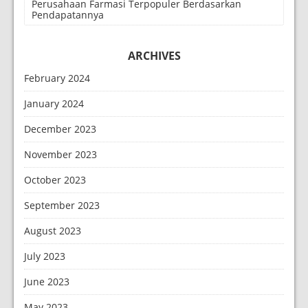
Perusahaan Farmasi Terpopuler Berdasarkan
Pendapatannya
ARCHIVES
February 2024
January 2024
December 2023
November 2023
October 2023
September 2023
August 2023
July 2023
June 2023
May 2023