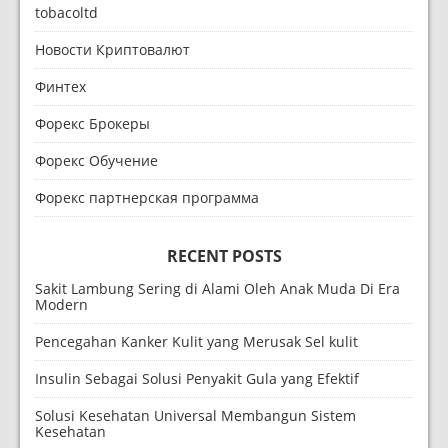
tobacoltd
Новости Криптовалют
Финтех
Форекс Брокеры
Форекс Обучение
Форекс партнерская программа
RECENT POSTS
Sakit Lambung Sering di Alami Oleh Anak Muda Di Era
Modern
Pencegahan Kanker Kulit yang Merusak Sel kulit
Insulin Sebagai Solusi Penyakit Gula yang Efektif
Solusi Kesehatan Universal Membangun Sistem
Kesehatan