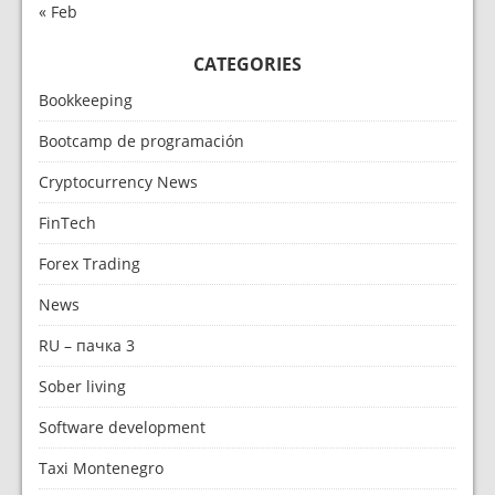
« Feb
CATEGORIES
Bookkeeping
Bootcamp de programación
Cryptocurrency News
FinTech
Forex Trading
News
RU – пачка 3
Sober living
Software development
Taxi Montenegro