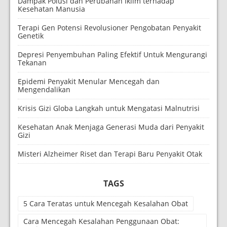
Dampak Polusi dan Perubahan Iklim terhadap
Kesehatan Manusia
Terapi Gen Potensi Revolusioner Pengobatan Penyakit
Genetik
Depresi Penyembuhan Paling Efektif Untuk Mengurangi
Tekanan
Epidemi Penyakit Menular Mencegah dan
Mengendalikan
Krisis Gizi Globa Langkah untuk Mengatasi Malnutrisi
Kesehatan Anak Menjaga Generasi Muda dari Penyakit
Gizi
Misteri Alzheimer Riset dan Terapi Baru Penyakit Otak
TAGS
5 Cara Teratas untuk Mencegah Kesalahan Obat
Cara Mencegah Kesalahan Penggunaan Obat: