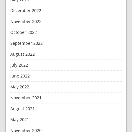
December 2022
November 2022
October 2022
September 2022
August 2022
July 2022
June 2022
May 2022
November 2021
August 2021
May 2021
November 2020