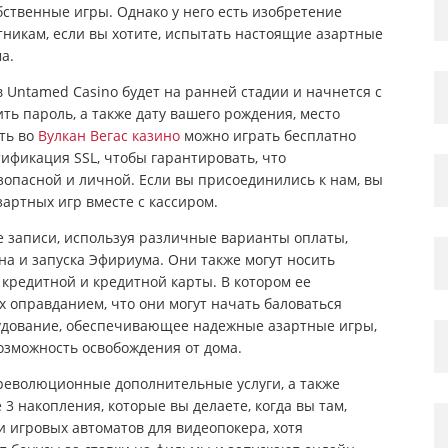
обственные игры. Однако у него есть изобретение
тникам, если вы хотите, испытать настоящие азартные
а.
 Untamed Casino будет на ранней стадии и начнется с
ть пароль, а также дату вашего рождения, место
оть во
Вулкан Вегас казино
можно играть бесплатно
ификация SSL, чтобы гарантировать, что
опасной и личной. Если вы присоединились к нам, вы
зартных игр вместе с кассиром.
е записи, используя различные варианты оплаты,
на и запуска Эфириума. Они также могут носить
 кредитной и кредитной карты. В котором ее
х оправданием, что они могут начать баловаться
рудование, обеспечивающее надежные азартные игры,
озможность освобождения от дома.
революционные дополнительные услуги, а также
 накопления, которые вы делаете, когда вы там,
 игровых автоматов для видеопокера, хотя