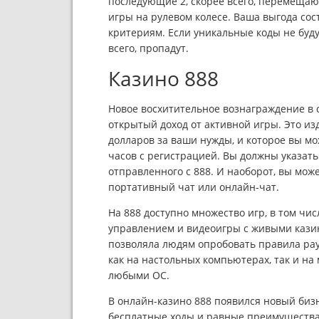
последующие 2, скорее всего, перемещаю
игры на рулевом колесе. Ваша выгода сос
критериям. Если уникальные коды не буду
всего, пропадут.
Казино 888
Новое восхитительное вознаграждение в 
открытый доход от активной игры. Это изд
долларов за ваши нужды, и которое вы мо
часов с регистрацией. Вы должны указать
отправленного с 888. И наоборот, вы мож
портативный чат или онлайн-чат.
На 888 доступно множество игр, в том чи
управлением и видеоигры с живыми казин
позволяла людям опробовать правила рау
как на настольных компьютерах, так и на
любыми ОС.
В онлайн-казино 888 появился новый биз
бесплатные ходы и равные преимущества