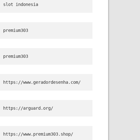
slot indonesia
premium303
premium303
https://www.geradordesenha.com/
https://arguard.org/
https://www.premium303.shop/