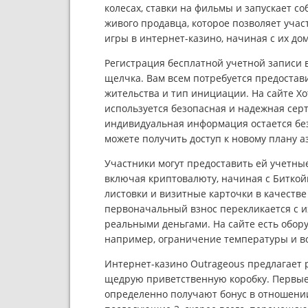
колесах, ставки на фильмы и запускает с
живого продавца, которое позволяет учас
игры в интернет-казино, начиная с их дом
Регистрация бесплатной учетной записи в
щелчка. Вам всем потребуется предостави
жительства и тип инициации. На сайте Х
используется безопасная и надежная серт
индивидуальная информация остается без
можете получить доступ к новому плану а
Участники могут предоставить ей учетны
включая криптовалюту, начиная с Биткой
листовки и визитные карточки в качестве
первоначальный взнос перекликается с и
реальными деньгами. На сайте есть обо
например, ограничение температуры и в
Интернет-казино Outrageous предлагает 
щедрую приветственную коробку. Первые 3
определенно получают бонус в отношении