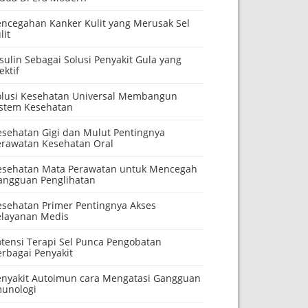
encegahan Kanker Kulit yang Merusak Sel
lit
sulin Sebagai Solusi Penyakit Gula yang
ektif
olusi Kesehatan Universal Membangun
istem Kesehatan
esehatan Gigi dan Mulut Pentingnya
erawatan Kesehatan Oral
esehatan Mata Perawatan untuk Mencegah
angguan Penglihatan
esehatan Primer Pentingnya Akses
elayanan Medis
otensi Terapi Sel Punca Pengobatan
erbagai Penyakit
enyakit Autoimun cara Mengatasi Gangguan
munologi