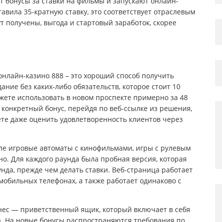
т бонусы за ставки на фильмы и запускают онлайн-
тавила 35-кратную ставку, это соответствует отраслевым
т получены, выгода и стартовый заработок, скорее
онлайн-казино 888 – это хороший способ получить
ание без каких-либо обязательств, которое стоит 10
жете использовать в новом проспекте примерно за 48
 конкретный бонус, перейдя по веб-ссылке из решения,
ете даже оценить удовлетворенность клиентов через
сле игровые автоматы с кинофильмами, игры с рулевым
о. Для каждого раунда была пробная версия, которая
нда, прежде чем делать ставки. Веб-страница работает
 мобильных телефонах, а также работает одинаково с
нес — приветственный ящик, который включает в себя
. На новые бонусы распространяются требования по