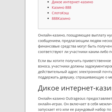
Дикое интернет-казино
Казино 888
СлотоКэш
888Казино
Онлайн-казино, поощряющее выплату нул
сообщением, предлагающим людям неско
финансовые средства могут быть получен
соответствуют ли участники каким-либо
Если вы хотите получить приветственное
взноса, участники должны задокументиро
действительный адрес электронной почты
поддержать девушку, спрашивающую о ме
Дикое интернет-каз
Онлайн-казино Outrageous предоставляет
онлайн-играх. Он включает в себя межли
запускает его или ее раундовый набор по