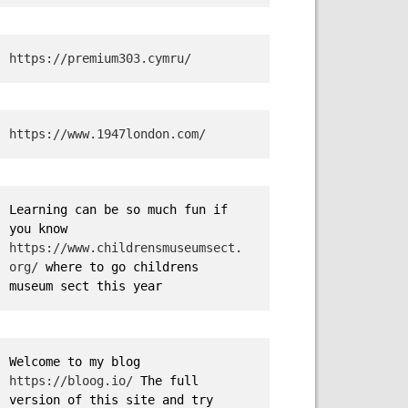
https://premium303.cymru/
https://www.1947london.com/
Learning can be so much fun if 
you know 
https://www.childrensmuseumsect.
org/
 where to go childrens 
museum sect this year
Welcome to my blog 
https://bloog.io/
 The full 
version of this site and try 