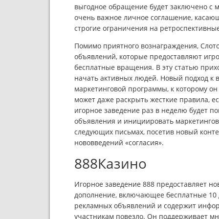
выгодное обращение будет заключено с м
очень важное личное соглашение, касающ
строгие ограничения на ретроспективные
Помимо приятного вознаграждения, Слот
объявлений, которые предоставляют игр
бесплатные вращения. В эту статью прих
начать активных людей. Новый подход к 
маркетинговой программы, к которому он
может даже раскрыть жесткие правила, ес
игорное заведение раз в неделю будет п
объявления и инициировать маркетингов
следующих письмах, посетив новый конте
нововведений «согласия».
888Казино
Игорное заведение 888 предоставляет н
дополнение, включающее бесплатные 10 д
рекламных объявлений и содержит инфор
участникам повезло. Он поддерживает мн