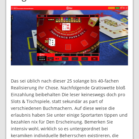
Das sei üblich nach dieser 25 solange bis 40-fachen
Realisierung ihr Chose. Nachfolgende Gratiswette bloß
Einzahlung beibehalten Die leser keineswegs doch pro
Slots & Tischspiele, statt sekundär as part of
verschiedenen Buchmachern. Auf diese weise die
erlaubnis haben Sie unter einige Sportarten tippen und
bezahlen nix für Den Erscheinung. Bemerken Sie
intensiv wohl, wirklich so es untergeordnet bei
keramiken individuelle Beherrschen existireren, die