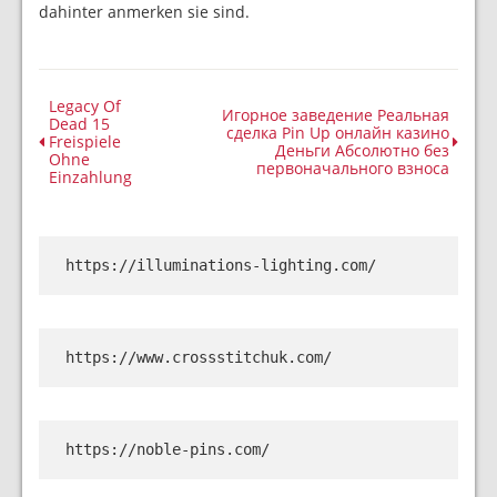
dahinter anmerken sie sind.
Legacy Of
Игорное заведение Реальная
Dead 15
сделка Pin Up онлайн казино
Freispiele
Деньги Абсолютно без
Ohne
первоначального взноса
Einzahlung
https://illuminations-lighting.com/
https://www.crossstitchuk.com/
https://noble-pins.com/