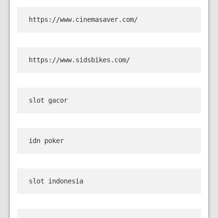
https://www.cinemasaver.com/
https://www.sidsbikes.com/
slot gacor
idn poker
slot indonesia