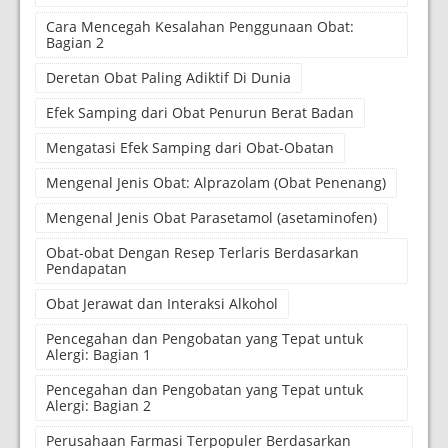
Cara Mencegah Kesalahan Penggunaan Obat:
Bagian 2
Deretan Obat Paling Adiktif Di Dunia
Efek Samping dari Obat Penurun Berat Badan
Mengatasi Efek Samping dari Obat-Obatan
Mengenal Jenis Obat: Alprazolam (Obat Penenang)
Mengenal Jenis Obat Parasetamol (asetaminofen)
Obat-obat Dengan Resep Terlaris Berdasarkan
Pendapatan
Obat Jerawat dan Interaksi Alkohol
Pencegahan dan Pengobatan yang Tepat untuk
Alergi: Bagian 1
Pencegahan dan Pengobatan yang Tepat untuk
Alergi: Bagian 2
Perusahaan Farmasi Terpopuler Berdasarkan