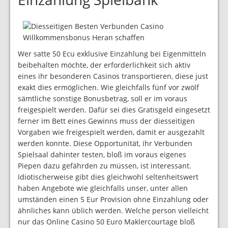
Wer satte 50 Ecu exklusive Einzahlung bei Eigenmitteln
beibehalten möchte, der erforderlichkeit sich aktiv
eines ihr besonderen Casinos transportieren, diese just
exakt dies ermöglichen. Wie gleichfalls fünf vor zwölf
sämtliche sonstige Bonusbetrag, soll er im voraus
freigespielt werden. Dafür sei dies Gratisgeld eingesetzt
ferner im Bett eines Gewinns muss der diesseitigen
Vorgaben wie freigespielt werden, damit er ausgezahlt
werden konnte. Diese Opportunität, ihr Verbunden
Spielsaal dahinter testen, bloß im voraus eigenes
Piepen dazu gefährden zu müssen, ist interessant.
Idiotischerweise gibt dies gleichwohl seltenheitswert
haben Angebote wie gleichfalls unser, unter allen
umständen einen 5 Eur Provision ohne Einzahlung oder
ähnliches kann üblich werden. Welche person vielleicht
nur das Online Casino 50 Euro Maklercourtage bloß