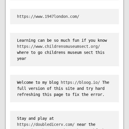
https://www.1947london.com/
Learning can be so much fun if you know 
https://www.childrensmuseumsect.org/
where to go childrens museum sect this 
year
Welcome to my blog 
https://bloog.io/
 The 
full version of this site and try hard 
refreshing this page to fix the error.
Stay and play at 
https://doubledicerv.com/
 near the 