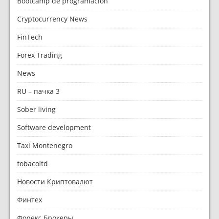
Bootcamp de programación
Cryptocurrency News
FinTech
Forex Trading
News
RU – пачка 3
Sober living
Software development
Taxi Montenegro
tobacoltd
Новости Криптовалют
Финтех
Форекс Брокеры