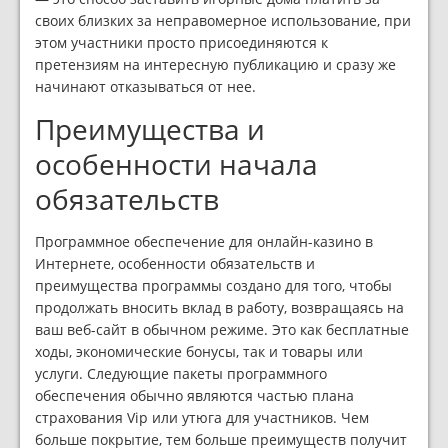
своих близких за неправомерное использование, при
этом участники просто присоединяются к
претензиям на интересную публикацию и сразу же
начинают отказываться от нее.
Преимущества и
особенности начала
обязательств
Программное обеспечение для онлайн-казино в
Интернете, особенности обязательств и
преимущества программы создано для того, чтобы
продолжать вносить вклад в работу, возвращаясь на
ваш веб-сайт в обычном режиме. Это как бесплатные
ходы, экономические бонусы, так и товары или
услуги. Следующие пакеты программного
обеспечения обычно являются частью плана
страхования Vip или утюга для участников. Чем
больше покрытие, тем больше преимуществ получит