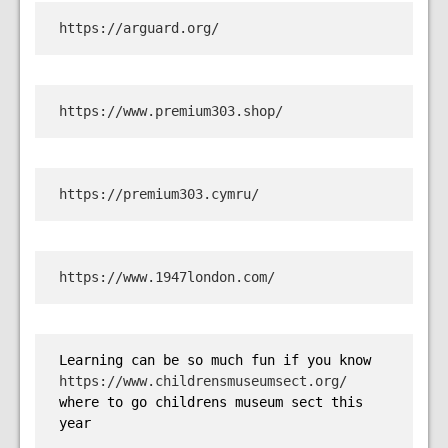
https://arguard.org/
https://www.premium303.shop/
https://premium303.cymru/
https://www.1947london.com/
Learning can be so much fun if you know 
https://www.childrensmuseumsect.org/
where to go childrens museum sect this 
year