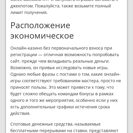
джекпотом.
Пожалуйста, также возьмите полный
лимит получения.
Расположение
экономическое
Онлайн-казино без первоначального взноса при
регистрации — отличная возможность попробовать
сайт, прежде чем вкладывать реальные деньги.
Возможно, он привык исследовать новые игры.
Однако любые фразы с постами о том, какие онлайн-
игры соответствуют требованиям мастера, просто не
приносят пользы. Это может привести к тому, что
будет сложно обещать командам бонусы в рамках
одного и того же мероприятия, особенно если у них
есть дополнительные графики истечения срока
действия.
Спотовые денежные средства, называемые
бесплатными перерывами на ставки, представляют