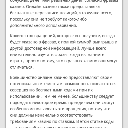
бонусных денег или реальных денег, согласно фразам
казино. Онлайн-казино также предоставляют
бесплатные перезаписи позиций, что лучше всего,
поскольку они не требуют какого-либо
дополнительного использования.
Количество вращений, которые вы получите, всегда
будет указано в фразах, с полной суммой выигрыша и
другой достоверной информацией. Лучше всего
внимательно изучить фразы, когда вы начнете
играть, просто потому, что в разных казино они могут
отличаться.
Большинство онлайн-казино предоставляют своим
потенциальным клиентам возможность похвастаться
совершенно бесплатными ходами при их
использовании. Тем не менее, большинству следует
подождать некоторое время, прежде чем они смогут
особенно использовать эти вращения, потому что
они должны изначально соответствовать
требованиям казино по ставкам. В этой статье коды
— это способ заставить игорные дома платить за