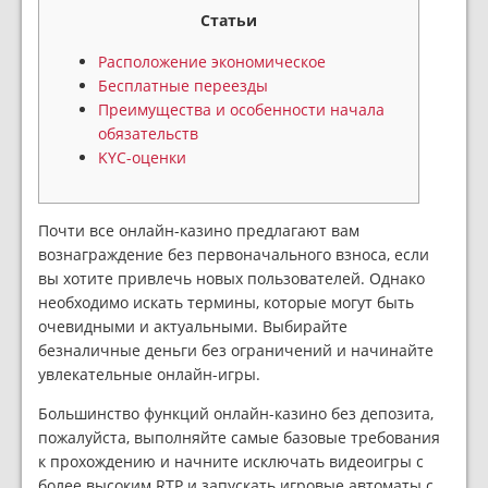
Статьи
Расположение экономическое
Бесплатные переезды
Преимущества и особенности начала
обязательств
KYC-оценки
Почти все онлайн-казино предлагают вам
вознаграждение без первоначального взноса, если
вы хотите привлечь новых пользователей. Однако
необходимо искать термины, которые могут быть
очевидными и актуальными. Выбирайте
безналичные деньги без ограничений и начинайте
увлекательные онлайн-игры.
Большинство функций онлайн-казино без депозита,
пожалуйста, выполняйте самые базовые требования
к прохождению и начните исключать видеоигры с
более высоким RTP и запускать игровые автоматы с