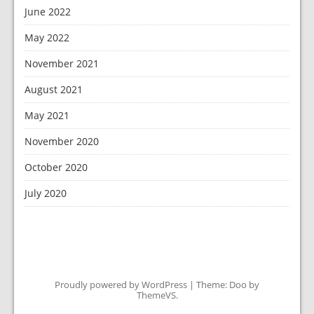
June 2022
May 2022
November 2021
August 2021
May 2021
November 2020
October 2020
July 2020
Proudly powered by WordPress
|
Theme: Doo by
ThemeVS
.