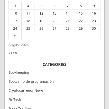
3
4
5
6
7
8
9
10
11
12
13
14
15
16
17
18
19
20
21
22
23
24
25
26
27
28
29
30
31
August 2026
« Feb
CATEGORIES
Bookkeeping
Bootcamp de programación
Cryptocurrency News
FinTech
Forex Trading