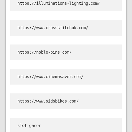
https://illuminations-lighting.com/
https://www.crossstitchuk.com/
https://noble-pins.com/
https://www.cinemasaver.com/
https://www.sidsbikes.com/
slot gacor