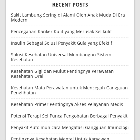
RECENT POSTS
Sakit Lambung Sering di Alami Oleh Anak Muda Di Era
Modern
Pencegahan Kanker Kulit yang Merusak Sel kulit
Insulin Sebagai Solusi Penyakit Gula yang Efektif
Solusi Kesehatan Universal Membangun Sistem
Kesehatan
Kesehatan Gigi dan Mulut Pentingnya Perawatan
Kesehatan Oral
Kesehatan Mata Perawatan untuk Mencegah Gangguan
Penglihatan
Kesehatan Primer Pentingnya Akses Pelayanan Medis
Potensi Terapi Sel Punca Pengobatan Berbagai Penyakit
Penyakit Autoimun cara Mengatasi Gangguan Imunologi
Pentingnya Kesehatan Mental Untuk Karyawan