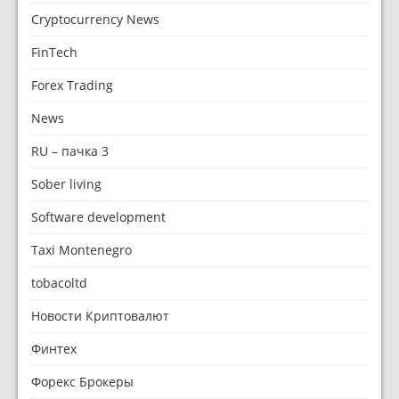
Cryptocurrency News
FinTech
Forex Trading
News
RU – пачка 3
Sober living
Software development
Taxi Montenegro
tobacoltd
Новости Криптовалют
Финтех
Форекс Брокеры