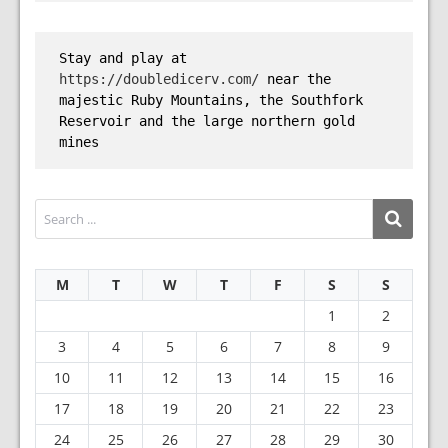
Stay and play at 
https://doubledicerv.com/
 near the 
majestic Ruby Mountains, the Southfork 
Reservoir and the large northern gold 
mines
M
T
W
T
F
S
S
1
2
3
4
5
6
7
8
9
10
11
12
13
14
15
16
17
18
19
20
21
22
23
24
25
26
27
28
29
30